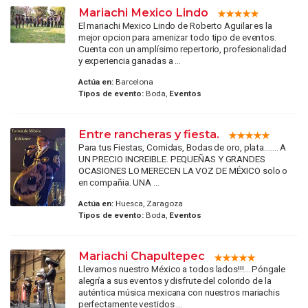
Mariachi Mexico Lindo
El mariachi Mexico Lindo de Roberto Aguilar es la
mejor opcion para amenizar todo tipo de eventos.
Cuenta con un amplísimo repertorio, profesionalidad
y experiencia ganadas a ...
Actúa en:
Barcelona
Tipos de evento:
Boda,
Eventos
Entre rancheras y fiesta.
Para tus Fiestas, Comidas, Bodas de oro, plata....... A
UN PRECIO INCREIBLE. PEQUEÑAS Y GRANDES
OCASIONES LO MERECEN LA VOZ DE MÉXICO solo o
en compañia. UNA ...
Actúa en:
Huesca, Zaragoza
Tipos de evento:
Boda,
Eventos
Mariachi Chapultepec
Llevamos nuestro México a todos lados!!!... Póngale
alegría a sus eventos y disfrute del colorido de la
auténtica música mexicana con nuestros mariachis
perfectamente vestidos ...