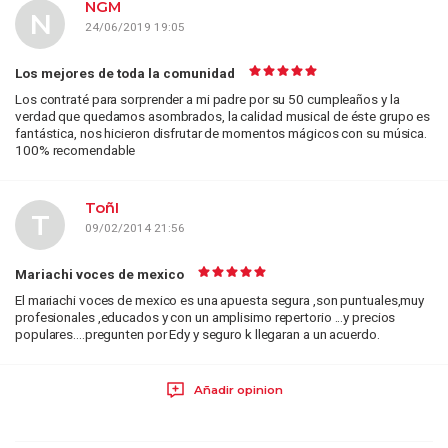
NGM
N
24/06/2019 19:05
Los mejores de toda la comunidad
Los contraté para sorprender a mi padre por su 50 cumpleaños y la
verdad que quedamos asombrados, la calidad musical de éste grupo es
fantástica, nos hicieron disfrutar de momentos mágicos con su música.
100% recomendable
ToñI
T
09/02/2014 21:56
Mariachi voces de mexico
El mariachi voces de mexico es una apuesta segura ,son puntuales,muy
profesionales ,educados y con un amplisimo repertorio ...y precios
populares....pregunten por Edy y seguro k llegaran a un acuerdo.
Añadir opinion