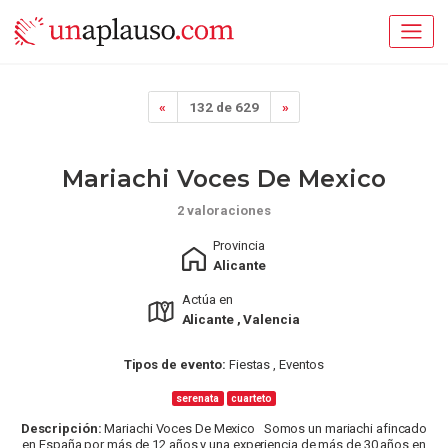
«
132 de 629
»
Mariachi Voces De Mexico
2 valoraciones
Provincia
Alicante
Actúa en
Alicante , Valencia
Tipos de evento:
Fiestas , Eventos
serenata
cuarteto
Descripción:
Mariachi Voces De Mexico Somos un mariachi afincado
en España por más de 12 años y una experiencia de más de 30 años en