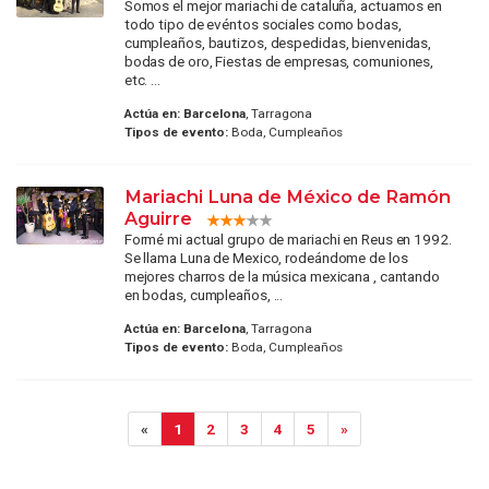
Somos el mejor mariachi de cataluña, actuamos en
todo tipo de evéntos sociales como bodas,
cumpleaños, bautizos, despedidas, bienvenidas,
bodas de oro, Fiestas de empresas, comuniones,
etc. ...
Actúa en:
Barcelona
, Tarragona
Tipos de evento:
Boda, Cumpleaños
Mariachi Luna de México de Ramón
Aguirre
Formé mi actual grupo de mariachi en Reus en 1992.
Se llama Luna de Mexico, rodeándome de los
mejores charros de la música mexicana , cantando
en bodas, cumpleaños, ...
Actúa en:
Barcelona
, Tarragona
Tipos de evento:
Boda, Cumpleaños
«
1
2
3
4
5
»