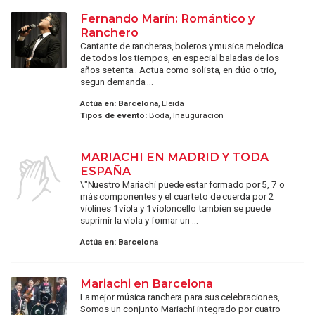
Fernando Marín: Romántico y
Ranchero
Cantante de rancheras, boleros y musica melodica
de todos los tiempos, en especial baladas de los
años setenta . Actua como solista, en dúo o trio,
segun demanda ...
Actúa en:
Barcelona
, Lleida
Tipos de evento:
Boda, Inauguracion
MARIACHI EN MADRID Y TODA
ESPAÑA
\"Nuestro Mariachi puede estar formado por 5, 7 o
más componentes y el cuarteto de cuerda por 2
violines 1viola y 1violoncello tambien se puede
suprimir la viola y formar un ...
Actúa en:
Barcelona
Mariachi en Barcelona
La mejor música ranchera para sus celebraciones,
Somos un conjunto Mariachi integrado por cuatro