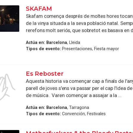
SKAFAM
Skafam comença després de moltes hores tocant
de la vinya situada a la seva població natal. Sem
rerefons molt seriós, que sobretot es basava en dir
Actúa en:
Barcelona
, Lleida
Tipos de evento:
Presentaciones, Fiesta mayor
Es Reboster
Aquesta historia va començar cap a finals de l'an
parell de joves s'ens va passar per el cap l'idea d
de música . Varen començar a assajar a la ...
Actúa en:
Barcelona
, Tarragona
Tipos de evento:
Convención, Festivales