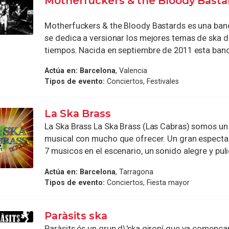
Motherfuckers & the Bloody Basta
Motherfuckers & the Bloody Bastards es una ban
se dedica a versionar los mejores temas de ska d
tiempos. Nacida en septiembre de 2011 esta banda
Actúa en:
Barcelona
, Valencia
Tipos de evento:
Conciertos, Festivales
La Ska Brass
La Ska Brass La Ska Brass (Las Cabras) somos un
musical con mucho que ofrecer. Un gran espectac
7 musicos en el escenario, un sonido alegre y pulid
Actúa en:
Barcelona
, Tarragona
Tipos de evento:
Conciertos, Fiesta mayor
Paràsits ska
Paràsits és un grup d\'ska gironí que va començar