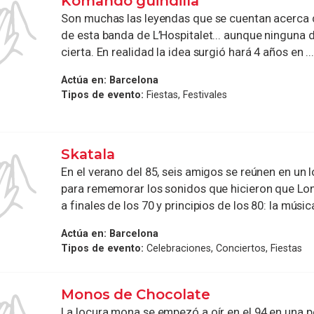
Komando guindilla
Son muchas las leyendas que se cuentan acerca 
de esta banda de L’Hospitalet... aunque ninguna d
cierta. En realidad la idea surgió hará 4 años en ..
Actúa en:
Barcelona
Tipos de evento:
Fiestas, Festivales
Skatala
En el verano del 85, seis amigos se reúnen en un 
para rememorar los sonidos que hicieron que Lo
a finales de los 70 y principios de los 80: la música
Actúa en:
Barcelona
Tipos de evento:
Celebraciones, Conciertos, Fiestas
Monos de Chocolate
La locura mona se empezó a oír en el 94 en una