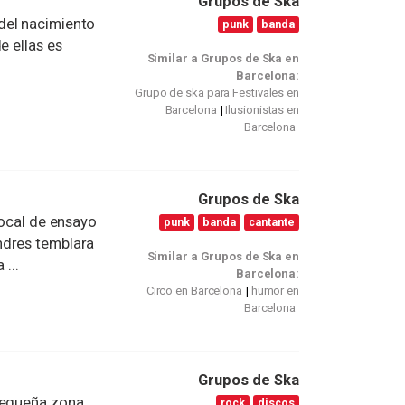
Grupos de Ska
del nacimiento
punk
banda
e ellas es
Similar a Grupos de Ska en
.
Barcelona:
Grupo de ska para Festivales en
Barcelona
Ilusionistas en
Barcelona
Grupos de Ska
local de ensayo
punk
banda
cantante
ndres temblara
Similar a Grupos de Ska en
 ...
Barcelona:
Circo en Barcelona
humor en
Barcelona
Grupos de Ska
 pequeña zona
rock
discos