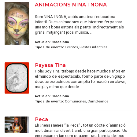
ANIMACIONS NINA I NONA
Som NINA i NONA, actriu amateur i educadora
infantil. Dues animadores que intentem fer passar
una molt bona estona als petits i indirectament als
grans, mitjançant jocs, música, ...
Actúa en:
Barcelona
Tipos de evento:
Eventos, Fiestas infantiles
Payasa Tina
Hola! Soy Tina, trabajo desde hace muchos años en
el mundo del espectáculo, formo parte de un grupo
de actores/actrices con amplia formación en clown,
magia y mimo que desde ...
Actúa en:
Barcelona
Tipos de evento:
Comuniones, Cumpleaños
Peca
Eh ! nens i nenes “la Peca” , tot un cóctel d´animació
molt dinàmic i divertit. amb una gran participació. Us
engrescarem tan com puguem , una barreja de jocs ,