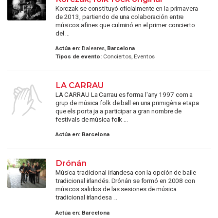
Korczak se constituyó oficialmente en la primavera
de 2013, partiendo de una colaboración entre
músicos afines que culminó en el primer concierto
del ...
Actúa en:
Baleares,
Barcelona
Tipos de evento:
Conciertos, Eventos
LA CARRAU
LA CARRAU La Carrau es forma l'any 1997 com a
grup de música folk de ball en una primigènia etapa
que els porta ja a participar a gran nombre de
festivals de música folk ...
Actúa en:
Barcelona
Drónán
Música tradicional irlandesa con la opción de baile
tradicional irlandés. Drónán se formó en 2008 con
músicos salidos de las sesiones de música
tradicional irlandesa ...
Actúa en:
Barcelona