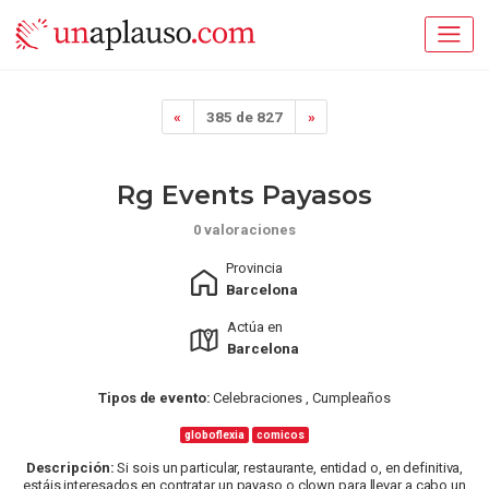
«
385 de 827
»
Rg Events Payasos
0 valoraciones
Provincia
Barcelona
Actúa en
Barcelona
Tipos de evento:
Celebraciones , Cumpleaños
globoflexia
comicos
Descripción:
Si sois un particular, restaurante, entidad o, en definitiva,
estáis interesados en contratar un payaso o clown para llevar a cabo un