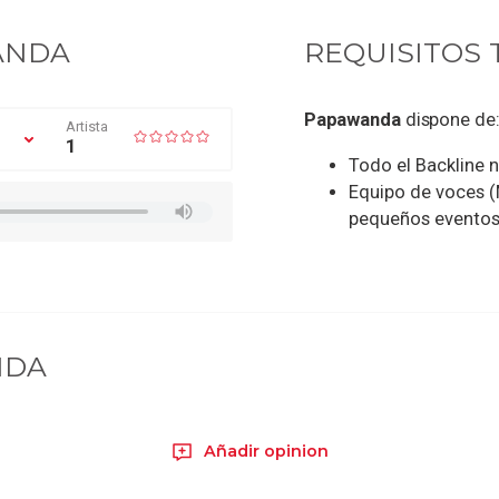
ANDA
REQUISITOS 
Papawanda
dispone de
Artista
1
Todo el Backline 
Equipo de voces (M
pequeños evento
NDA
Añadir opinion