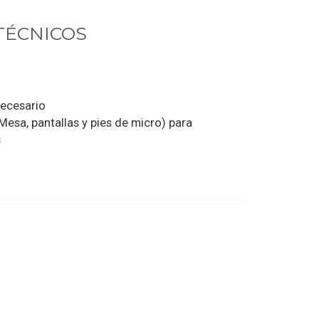
TÉCNICOS
:
necesario
esa, pantallas y pies de micro) para
s