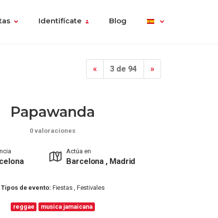
tas
Identifícate
Blog
«
3 de 94
»
Papawanda
0 valoraciones
incia
Actúa en
celona
Barcelona , Madrid
Tipos de evento:
Fiestas , Festivales
reggae
musica jamaicana