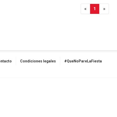
«
1
»
ntacto
Condiciones legales
#QueNoPareLaFiesta