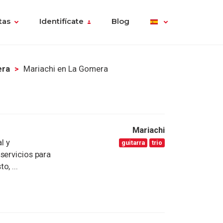
tas
Identifícate
Blog
era
Mariachi en La Gomera
Mariachi
l y
guitarra
trio
servicios para
, ...