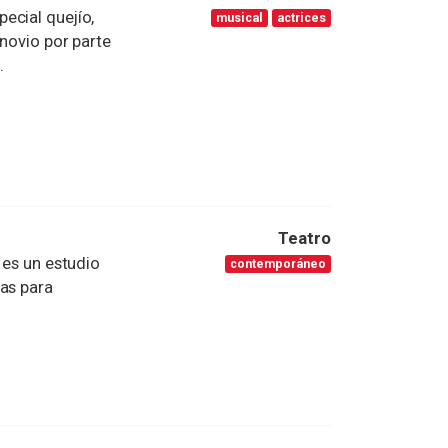
ecial quejío,
musical
actrices
 novio por parte
.
Teatro
 es un estudio
contemporáneo
tas para