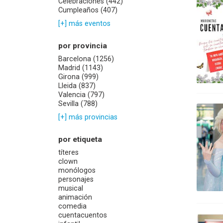
Celebraciones (442)
Cumpleaños (407)
[+] más eventos
por provincia
Barcelona (1256)
Madrid (1143)
Girona (999)
Lleida (837)
Valencia (797)
Sevilla (788)
[+] más provincias
por etiqueta
títeres
clown
monólogos
personajes
musical
animación
comedia
cuentacuentos