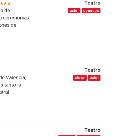
Teatro
co de
actor
comicos
ra ceremonias
iones de
Teatro
de Valencia,
clown
actor
s tanto la
ral ...
Teatro