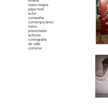
infantil
reyes magos
papa noel
actor
compañia
contemporáneo
mimo
presentador
actrices
coreografia
de calle
comicos