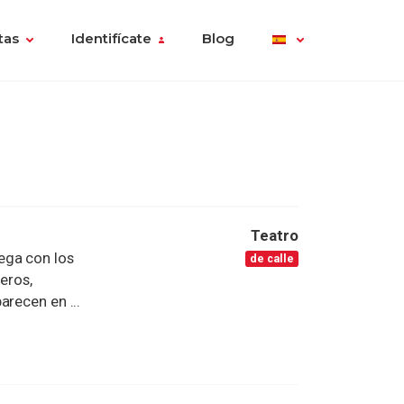
tas
Identifícate
Blog
Teatro
ega con los
de calle
reros,
arecen en ...