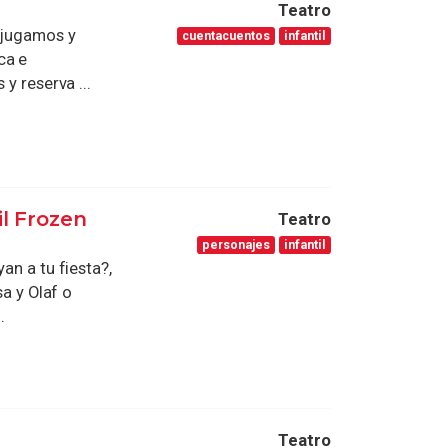
Teatro
, jugamos y
cuentacuentos
infantil
ca e
y reserva ...
il Frozen
Teatro
personajes
infantil
an a tu fiesta?,
sa y Olaf o
.
Teatro