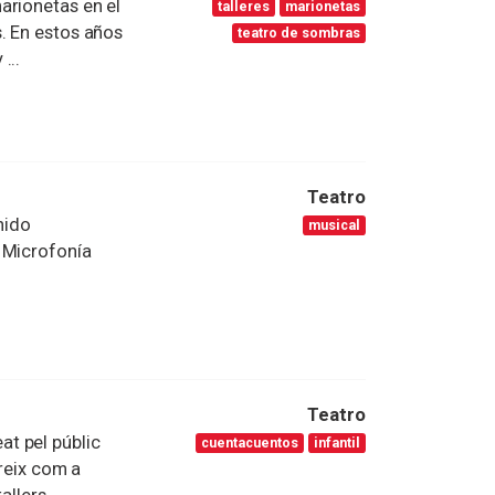
arionetas en el
talleres
marionetas
. En estos años
teatro de sombras
...
Teatro
nido
musical
 Microfonía
Teatro
t pel públic
cuentacuentos
infantil
ereix com a