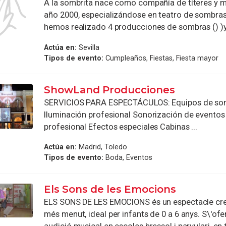
A la sombrita nace como compañía de títeres y m
año 2000, especializándose en teatro de sombras
hemos realizado 4 producciones de sombras () )y 
Actúa en:
Sevilla
Tipos de evento:
Cumpleaños, Fiestas, Fiesta mayor
ShowLand Producciones
SERVICIOS PARA ESPECTÁCULOS: Equipos de so
Iluminación profesional Sonorización de eventos
profesional Efectos especiales Cabinas ...
Actúa en:
Madrid, Toledo
Tipos de evento:
Boda, Eventos
Els Sons de les Emocions
ELS SONS DE LES EMOCIONS és un espectacle crea
més menut, ideal per infants de 0 a 6 anys. S\'of