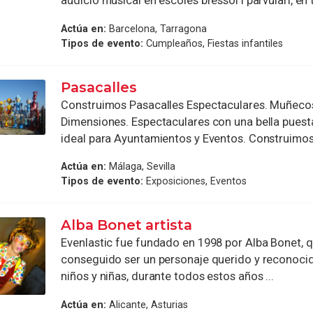
audició musical en escoles bressol i parvulari, en ta
Actúa en:
Barcelona, Tarragona
Tipos de evento:
Cumpleaños, Fiestas infantiles
Pasacalles
Construimos Pasacalles Espectaculares. Muñeco
Dimensiones. Espectaculares con una bella puest
ideal para Ayuntamientos y Eventos. Construimos
Actúa en:
Málaga, Sevilla
Tipos de evento:
Exposiciones, Eventos
Alba Bonet artista
Evenlastic fue fundado en 1998 por Alba Bonet, q
conseguido ser un personaje querido y reconoc
niños y niñas, durante todos estos años ...
Actúa en:
Alicante, Asturias