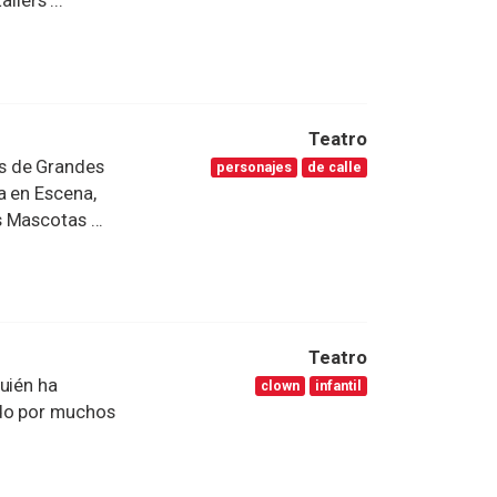
llers ...
Teatro
s de Grandes
personajes
de calle
a en Escena,
 Mascotas ...
Teatro
uién ha
clown
infantil
ido por muchos