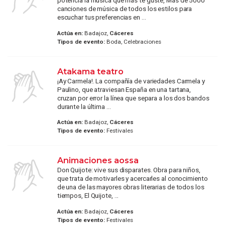
potencia la música que más te guste, Más de 5000
canciones de música de todos los estilos para
escuchar tus preferencias en ...
Actúa en:
Badajoz,
Cáceres
Tipos de evento:
Boda, Celebraciones
Atakama teatro
¡Ay Carmela!. La compañía de variedades Carmela y
Paulino, que atraviesan España en una tartana,
cruzan por error la línea que separa a los dos bandos
durante la última ...
Actúa en:
Badajoz,
Cáceres
Tipos de evento:
Festivales
Animaciones aossa
Don Quijote: vive sus disparates. Obra para niños,
que trata de motivarles y acercarles al conocimiento
de una de las mayores obras literarias de todos los
tiempos, El Quijote, ...
Actúa en:
Badajoz,
Cáceres
Tipos de evento:
Festivales