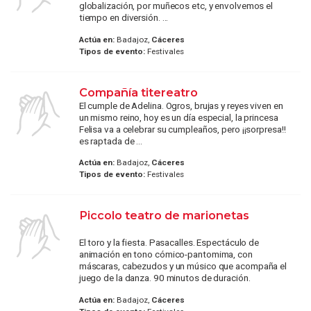
globalización, por muñecos etc, y envolvemos el
tiempo en diversión. ...
Actúa en:
Badajoz,
Cáceres
Tipos de evento:
Festivales
Compañía titereatro
El cumple de Adelina. Ogros, brujas y reyes viven en
un mismo reino, hoy es un día especial, la princesa
Felisa va a celebrar su cumpleaños, pero ¡¡sorpresa!!
es raptada de ...
Actúa en:
Badajoz,
Cáceres
Tipos de evento:
Festivales
Piccolo teatro de marionetas
El toro y la fiesta. Pasacalles. Espectáculo de
animación en tono cómico-pantomima, con
máscaras, cabezudos y un músico que acompaña el
juego de la danza. 90 minutos de duración.
Actúa en:
Badajoz,
Cáceres