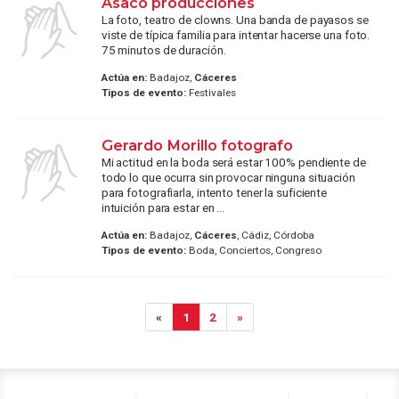
Asaco producciones
La foto, teatro de clowns. Una banda de payasos se
viste de típica familia para intentar hacerse una foto.
75 minutos de duración.
Actúa en:
Badajoz,
Cáceres
Tipos de evento:
Festivales
Gerardo Morillo fotografo
Mi actitud en la boda será estar 100% pendiente de
todo lo que ocurra sin provocar ninguna situación
para fotografiarla, intento tener la suficiente
intuición para estar en ...
Actúa en:
Badajoz,
Cáceres
, Cádiz, Córdoba
Tipos de evento:
Boda, Conciertos, Congreso
«
1
2
»