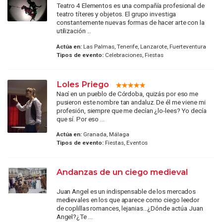
Teatro 4 Elementos es una compañía profesional de
teatro títeres y objetos. El grupo investiga
constantemente nuevas formas de hacer arte con la
utilización ...
Actúa en:
Las Palmas, Tenerife, Lanzarote, Fuerteventura
Tipos de evento:
Celebraciones, Fiestas
Loles Priego
Nací en un pueblo de Córdoba, quizás por eso me
pusieron este nombre tan andaluz. De él me viene mi
profesión, siempre que me decían ¿lo-lees? Yo decía
que sí. Por eso ...
Actúa en:
Granada, Málaga
Tipos de evento:
Fiestas, Eventos
Andanzas de un ciego medieval
Juan Angel es un indispensable de los mercados
medievales en los que aparece como ciego leedor
de coplillas romances, lejanias...¿Dónde actúa Juan
Angel?¿Te ...