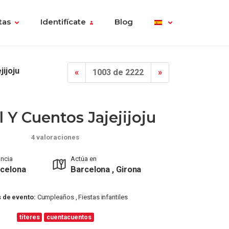
tas
Identifícate
Blog
jijoju
«
1003 de 2222
»
 Y Cuentos Jajejijoju
4 valoraciones
incia
Actúa en
celona
Barcelona , Girona
 de evento:
Cumpleaños , Fiestas infantiles
títeres
cuentacuentos