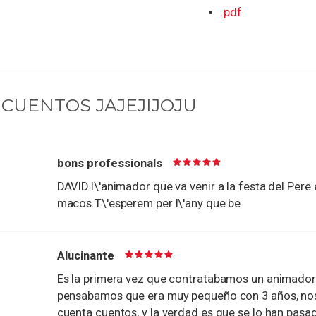
.pdf
 CUENTOS JAJEJIJOJU
bons professionals
DAVID l\'animador que va venir a la festa del Pere e
macos.T\'esperem per l\'any que be
Alucinante
Es la primera vez que contratabamos un animador 
pensabamos que era muy pequeño con 3 años, nos
cuenta cuentos, y la verdad es que se lo han pasa