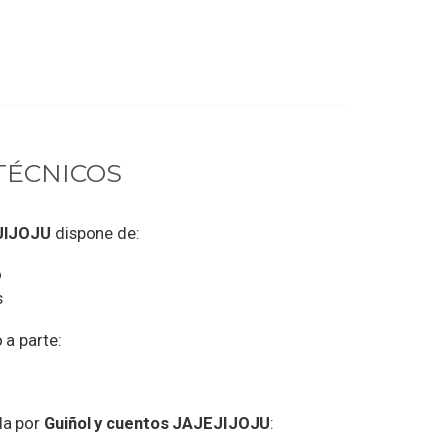
TÉCNICOS
EJIJOJU
dispone de:
o
s
 a parte:
da por
Guiñol y cuentos JAJEJIJOJU
: