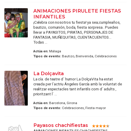
ANIMACIONES PIRULETE FIESTAS
INFANTILES
¡Celebra con nosotros tu fiesta! ya sea;cumpleaños,
bautizo, comunión, boda, fiesta sorpresa.. Puedes
llevar a PAYASITOS, PIRATAS, PERSONAJES DE
FANTASIA, MUÑEQUITAS, CUENTACUENTOS...
Todas ...
Actúa en:
Málaga
Tipos de evento:
Bautizo, Bienvenida, Celebraciones
La Dolçavita
La cía. de teatre d´ humor La DolçaVita ha estat
creada per l´actriu Ángeles García amb la voluntat de
realitzar espectacles tant infantils com d´ adults ,
prioritzant l´ ...
Actúa en:
Barcelona, Girona
Tipos de evento:
Celebraciones, Fiesta mayor
Payasos chachifiestas
ANIMACIONES INFANTILES CHACHIFIESTAS