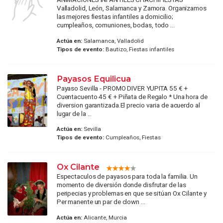
Valladolid, León, Salamanca y Zamora. Organizamos
las mejores fiestas infantiles a domicilio;
cumpleaños, comuniones, bodas, todo ...
Actúa en:
Salamanca, Valladolid
Tipos de evento:
Bautizo, Fiestas infantiles
Payasos Equilicua
Payaso Sevilla - PROMO DIVER YUPITA 55 € +
Cuentacuento 45 € + Piñata de Regalo * Una hora de
diversion garantizada.El precio varia de acuerdo al
lugar de la ...
Actúa en:
Sevilla
Tipos de evento:
Cumpleaños, Fiestas
Ox Cilante
Espectaculos de payasos para toda la familia. Un
momento de diversión donde disfrutar de las
peripecias y problemas en que se sitúan Ox Cilante y
Per manente un par de clown ...
Actúa en:
Alicante, Murcia