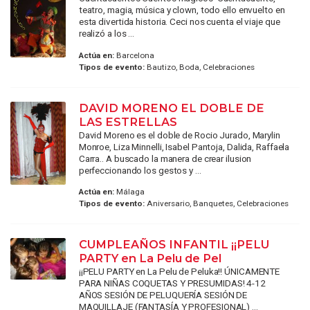
teatro, magia, música y clown, todo ello envuelto en
esta divertida historia. Ceci nos cuenta el viaje que
realizó a los ...
Actúa en:
Barcelona
Tipos de evento:
Bautizo, Boda, Celebraciones
DAVID MORENO EL DOBLE DE
LAS ESTRELLAS
David Moreno es el doble de Rocio Jurado, Marylin
Monroe, Liza Minnelli, Isabel Pantoja, Dalida, Raffaela
Carra.. A buscado la manera de crear ilusion
perfeccionando los gestos y ...
Actúa en:
Málaga
Tipos de evento:
Aniversario, Banquetes, Celebraciones
CUMPLEAÑOS INFANTIL ¡¡PELU
PARTY en La Pelu de Pel
¡¡PELU PARTY en La Pelu de Peluka!! ÚNICAMENTE
PARA NIÑAS COQUETAS Y PRESUMIDAS! 4-12
AÑOS SESIÓN DE PELUQUERÍA SESIÓN DE
MAQUILLAJE (FANTASÍA Y PROFESIONAL) ...