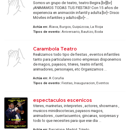
Somos un grupo de teatro, teatro Begira.[br][br]
¡ANIMAMOS TODAS TUS FIESTAS! Con 15 años de
experiencia en animación infantil y adulta [br]• Disco
Móviles infantiles y adultos[br]• ...
Actúa en:
Álava, Burgos, Guipúzcoa, La Rioja
Tipos de evento:
Aniversario, Bautizo, Boda
Carambola Teatro
Realizamos todo tipo de fiestas , eventos infantiles
tanto para particulares como empresas disponemos
de magos, payasos, titeres, teatro infantil,
animadores, personajes, etc Organizamos ...
Actúa en:
A Coruña
Tipos de evento:
Fiestas, Inauguracion, Eventos
espectaculos escenicos
titeres, marinetas, interpretes , actores, showmans ,
musicos minidiscotecas, payasos magos,
animadores , cuentacuentos, gincanas, sorpresas y
todo lo que necesites para que ese dia ...
Actúa en:
Barcelona, Madrid, Toledo