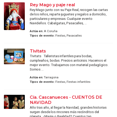
Rey Mago y paje real
Rey Mago junto con su Paje Real, recogen las cartas
de los niños, reparte juguetes y regalos a domicilio,
particulares y empresas. Cualquier evento
Navideños. Cabalgatas, Pasacalles, ...
Actúa en:
A Coruña
Tipos de evento:
Fiestas, Pasacalles
Tivitats
Tivitats Talleristas infantiles para bodas,
cumpleaños, bodas. Precios anticrisis. Hacemos el
mejor evento. Trabajamos con material pedagógico.
Somos ...
Actúa en:
Tarragona
Tipos de evento:
Fiestas, Fiestas infantiles
Cía. Cascanueces - CUENTOS DE
NAVIDAD
Año tras año, al llegar la Navidad, grandes historias
surgen desde los rincones más recónditos del
planeta. ¿Magia o Realidad? Cuentos tan