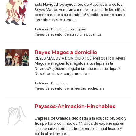
Esta Navidad los ayudantes de Papa Noel o de los
Reyes Magos vendran a recojer la carta de los niños
personamente a su domicilio! Vestidos como nunca
los habias visto! Pero ...
Actúa en:
Barcelona, Tarragona
Tipos de evento:
Celebraciones, Eventos
Reyes Magos a domicilio
REYES MAGOS A DOMICILIO ¿Quiéres que los Reyes
Magos entreguen los regalos a tus hijos esta
Navidad? ¿Quiéres regalar una ilusión a tus hijos?
Nosotros nos encargamos de ...
Actúa en:
Barcelona
Tipos de evento:
Cena, Fiestas nochevieja
Payasos-Animación-Hinchables
Empresa de Granada dedicada a la educación, ocio y
tiempo libre, con más de 11 años de experiencia en
la enseñanza formal, ofrece personal cualificado y
cuida al máximo el ...