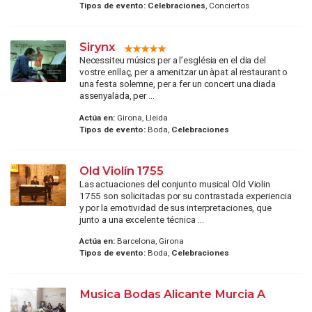
Tipos de evento:
Celebraciones
, Conciertos
Sirynx
Necessiteu músics per a l’església en el dia del
vostre enllaç, per a amenitzar un àpat al restaurant o
una festa solemne, per a fer un concert una diada
assenyalada, per ...
Actúa en:
Girona, Lleida
Tipos de evento:
Boda,
Celebraciones
Old Violín 1755
Las actuaciones del conjunto musical Old Violin
1755 son solicitadas por su contrastada experiencia
y por la emotividad de sus interpretaciones, que
junto a una excelente técnica ...
Actúa en:
Barcelona, Girona
Tipos de evento:
Boda,
Celebraciones
Musica Bodas Alicante Murcia A