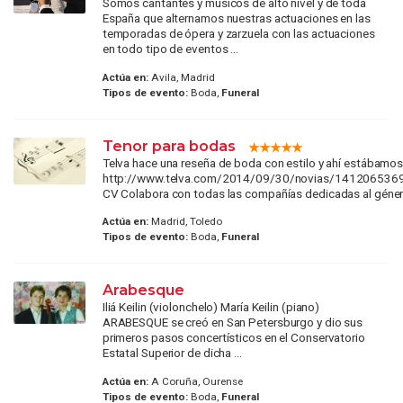
Somos cantantes y músicos de alto nivel y de toda
España que alternamos nuestras actuaciones en las
temporadas de ópera y zarzuela con las actuaciones
en todo tipo de eventos ...
Actúa en:
Avila, Madrid
Tipos de evento:
Boda,
Funeral
Tenor para bodas
Telva hace una reseña de boda con estilo y ahí estábamos
http://www.telva.com/2014/09/30/novias/1412065369
CV Colabora con todas las compañías dedicadas al género
Actúa en:
Madrid, Toledo
Tipos de evento:
Boda,
Funeral
Arabesque
Iliá Keilin (violonchelo) María Keilin (piano)
ARABESQUE se creó en San Petersburgo y dio sus
primeros pasos concertísticos en el Conservatorio
Estatal Superior de dicha ...
Actúa en:
A Coruña, Ourense
Tipos de evento:
Boda,
Funeral