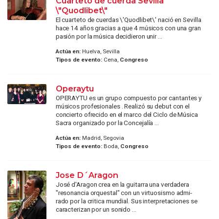
Cuarteto de cuerda Sevilla
\"Quodlibet\"
El cuarteto de cuerdas \'Quodlibet\' nació en Sevilla
hace 14 años gracias a que 4 músicos con una gran
pasión por la música decidieron unir ...
Actúa en:
Huelva, Sevilla
Tipos de evento:
Cena,
Congreso
Operaytu
OPERAYTU es un grupo compuesto por cantantes y
músicos profesionales . Realizó su debut con el
concierto ofrecido en el marco del Ciclo de Música
Sacra organizado por la Concejalía ...
Actúa en:
Madrid, Segovia
Tipos de evento:
Boda,
Congreso
Jose D´Aragon
José d'Aragon crea en la guitarra una verdadera
"resonancia orquestal" con un virtuosismo admi-
rado por la critica mundial. Sus interpretaciones se
caracterizan por un sonido ...