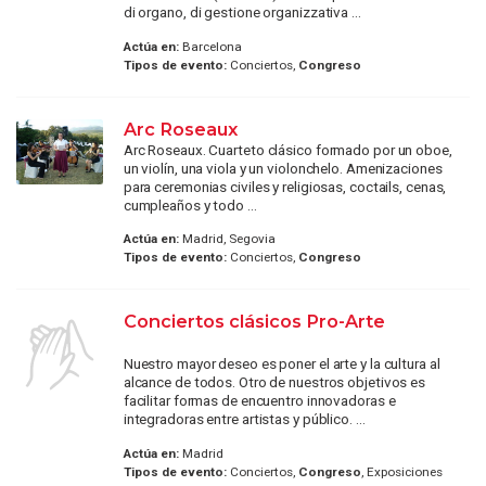
di organo, di gestione organizzativa ...
Actúa en:
Barcelona
Tipos de evento:
Conciertos,
Congreso
Arc Roseaux
Arc Roseaux. Cuarteto clásico formado por un oboe,
un violín, una viola y un violonchelo. Amenizaciones
para ceremonias civiles y religiosas, coctails, cenas,
cumpleaños y todo ...
Actúa en:
Madrid, Segovia
Tipos de evento:
Conciertos,
Congreso
Conciertos clásicos Pro-Arte
Nuestro mayor deseo es poner el arte y la cultura al
alcance de todos. Otro de nuestros objetivos es
facilitar formas de encuentro innovadoras e
integradoras entre artistas y público. ...
Actúa en:
Madrid
Tipos de evento:
Conciertos,
Congreso
, Exposiciones