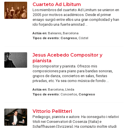
Cuarteto Ad Libitum
Los miembros del cuarteto Ad Limitum se unieron en
2005 por motivos académicos. Desde el primer
ensayo surgió entre ellos una gran complicidad y han
ido forjando una fuerte amistad ...
Actúa en:
Baleares, Barcelona
Tipos de evento:
Congreso
, Cóctel
Jesus Acebedo Compositor y
pianista
Soy compositor y pianista. Ofrezco mis
composiciones para piano para bandas sonoras,
grupos de danza, conciertos en salas, fiestas
privadas, etc. Ya sea como música de fondo ...
Actúa en:
Barcelona, Lleida
Tipos de evento:
Conciertos,
Congreso
Vittorio Pellitteri
Pedagogo, pianista e autore. Ha conseguito i relativi
titoli nei Conservatori di Cosenza (Italia) e
Schaffhausen (Svizzera). Ha compiuto inoltre studi