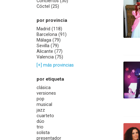
Conciertos (30)
Cóctel (25)
por provincia
Madrid (118)
Barcelona (91)
Málaga (79)
Sevilla (79)
Alicante (77)
Valencia (75)
[+] más provincias
por etiqueta
clásica
versiones
pop
musical
jazz
cuarteto
dúo
trio
solista
presentador