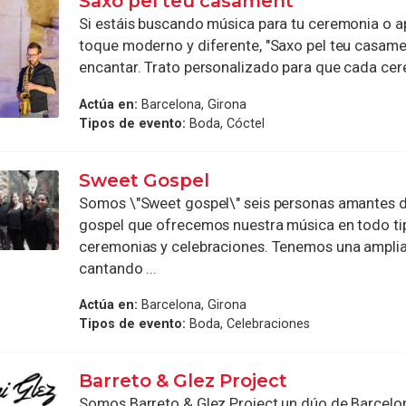
Saxo pel teu casament
Si estáis buscando música para tu ceremonia o a
toque moderno y diferente, "Saxo pel teu casame
encantar. Trato personalizado para que cada cere
Actúa en:
Barcelona, Girona
Tipos de evento:
Boda, Cóctel
Sweet Gospel
Somos \"Sweet gospel\" seis personas amantes d
gospel que ofrecemos nuestra música en todo ti
ceremonias y celebraciones. Tenemos una amplia
cantando ...
Actúa en:
Barcelona, Girona
Tipos de evento:
Boda, Celebraciones
Barreto & Glez Project
Somos Barreto & Glez Project un dúo de Barcelo