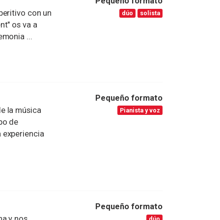
Pequeño formato
peritivo con un
dúo
solista
nt" os va a
monia ...
Pequeño formato
e la música
Pianista y voz
po de
 experiencia
Pequeño formato
na y nos
dúo