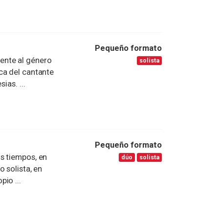
Pequeño formato
ente al género
solista
ca del cantante
ias. ...
Pequeño formato
s tiempos, en
dúo
solista
 solista, en
io ...