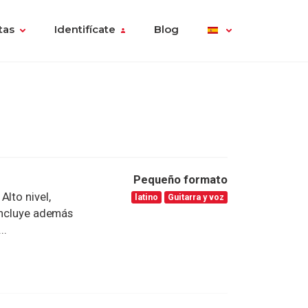
tas
Identifícate
Blog
Pequeño formato
lto nivel,
latino
Guitarra y voz
 incluye además
..