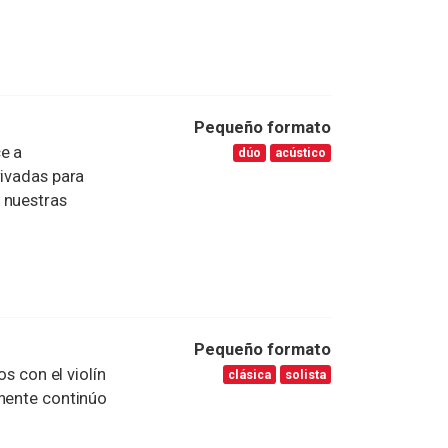
Pequeño formato
e a
dúo
acústico
rivadas para
 nuestras
Pequeño formato
os con el violín
clásica
solista
lmente continúo