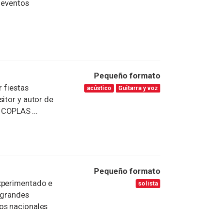
e eventos
Pequeño formato
r fiestas
acústico
Guitarra y voz
itor y autor de
COPLAS ...
Pequeño formato
experimentado e
solista
o grandes
os nacionales