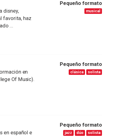
Pequeño formato
a disney,
musical
l favorita, haz
do ...
Pequeño formato
 formación en
clásica
solista
lege Of Music).
Pequeño formato
os en español e
jazz
dúo
solista