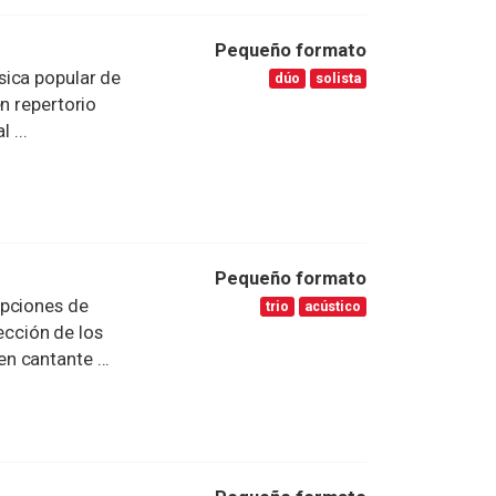
Pequeño formato
sica popular de
dúo
solista
n repertorio
 ...
Pequeño formato
epciones de
trio
acústico
lección de los
 cantante ...