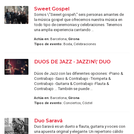
Sweet Gospel
Somos \"Sweet gospel\" seis personas amantes de
la música gospel que ofrecemos nuestra música en
todo tipo de ceremonias y celebraciones. Tenemos
una amplia experiencia cantando ...
Actúa en:
Barcelona,
Girona
Tipos de evento:
Boda, Celebraciones
DUOS DE JAZZ - JAZZIN\' DUO
Dúos de Jazz con las diferentes opciones: -Piano &
Contrabajo -Saxo & Contrabajo -Trompeta &
Contrabajo -Guitarra & Contrabajo -Flauta &
Contrabajo ... También se puede ...
Actúa en:
Barcelona,
Girona
Tipos de evento:
Conciertos, Cóctel
Duo Saravá
Duo Saravá es un dueto a flauta, guitarra y voces con
una apuesta original y elegante. Un repertorio cálido