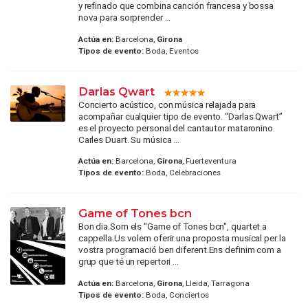
y refinado que combina canción francesa y bossa
nova para sorprender ...
Actúa en:
Barcelona,
Girona
Tipos de evento:
Boda, Eventos
Darlas Qwart
Concierto acústico, con música relajada para
acompañar cualquier tipo de evento. “Darlas Qwart”
es el proyecto personal del cantautor mataronino
Carles Duart. Su música ...
Actúa en:
Barcelona,
Girona
, Fuerteventura
Tipos de evento:
Boda, Celebraciones
Game of Tones bcn
Bon dia.Som els "Game of Tones bcn", quartet a
cappella.Us volem oferir una proposta musical per la
vostra programació ben diferent.Ens definim com a
grup que té un repertori ...
Actúa en:
Barcelona,
Girona
, Lleida, Tarragona
Tipos de evento:
Boda, Conciertos