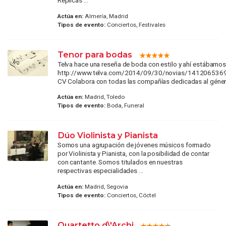
Réplicas ...
Actúa en:
Almería, Madrid
Tipos de evento:
Conciertos, Festivales
Tenor para bodas
Telva hace una reseña de boda con estilo y ahí estábamos
http://www.telva.com/2014/09/30/novias/1412065369
CV Colabora con todas las compañías dedicadas al género
Actúa en:
Madrid, Toledo
Tipos de evento:
Boda, Funeral
Dúo Violinista y Pianista
Somos una agrupación de jóvenes músicos formado
por Violinista y Pianista, con la posibilidad de contar
con cantante. Somos titulados en nuestras
respectivas especialidades ...
Actúa en:
Madrid, Segovia
Tipos de evento:
Conciertos, Cóctel
Quartetto d\'Archi