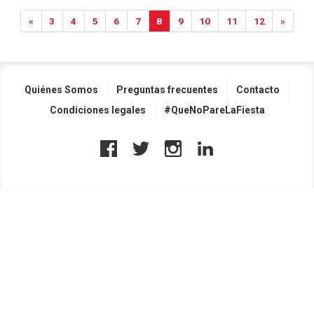
«
3
4
5
6
7
8
9
10
11
12
»
Quiénes Somos
Preguntas frecuentes
Contacto
Condiciones legales
#QueNoPareLaFiesta