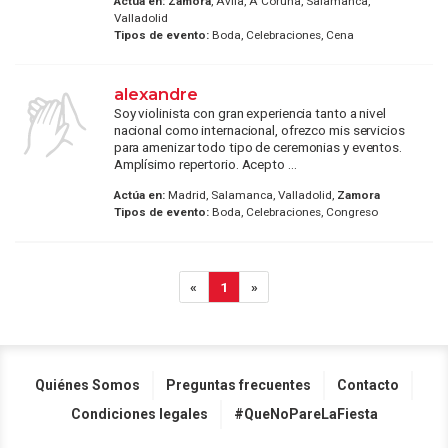
Actúa en:
Zamora
, Avila, A Coruña, Salamanca,
Valladolid
Tipos de evento:
Boda, Celebraciones, Cena
alexandre
Soy violinista con gran experiencia tanto a nivel
nacional como internacional, ofrezco mis servicios
para amenizar todo tipo de ceremonias y eventos.
Amplísimo repertorio. Acepto ...
Actúa en:
Madrid, Salamanca, Valladolid,
Zamora
Tipos de evento:
Boda, Celebraciones, Congreso
«
1
»
Quiénes Somos
Preguntas frecuentes
Contacto
Condiciones legales
#QueNoPareLaFiesta