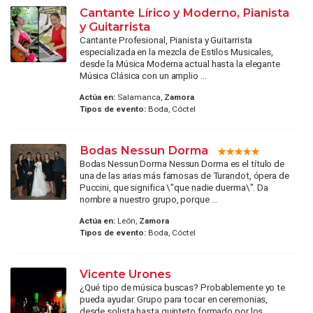
Cantante Lírico y Moderno, Pianista
y Guitarrista
Cantante Profesional, Pianista y Guitarrista
especializada en la mezcla de Estilos Musicales,
desde la Música Moderna actual hasta la elegante
Música Clásica con un amplio ...
Actúa en:
Salamanca,
Zamora
Tipos de evento:
Boda, Cóctel
Bodas Nessun Dorma
Bodas Nessun Dorma Nessun Dorma es el título de
una de las arias más famosas de Turandot, ópera de
Puccini, que significa \"que nadie duerma\". Da
nombre a nuestro grupo, porque ...
Actúa en:
León,
Zamora
Tipos de evento:
Boda, Cóctel
Vicente Urones
¿Qué tipo de música buscas? Probablemente yo te
pueda ayudar. Grupo para tocar en ceremonias,
desde solista hasta quinteto formado por los