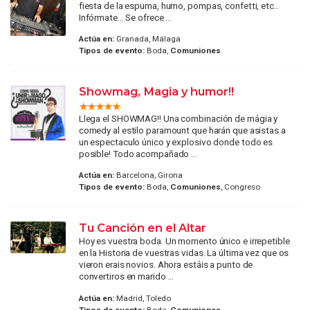
fiesta de la espuma, humo, pompas, confetti, etc..
Infórmate... Se ofrece ...
Actúa en:
Granada, Málaga
Tipos de evento:
Boda,
Comuniones
Showmag, Magia y humor!!
Llega el SHOWMAG!! Una combinación de mágia y
comedy al estilo paramount que harán que asistas a
un espectaculo único y explosivo donde todo es
posible! Todo acompañado ...
Actúa en:
Barcelona, Girona
Tipos de evento:
Boda,
Comuniones
, Congreso
Tu Canción en el Altar
Hoy es vuestra boda. Un momento único e irrepetible
en la Historia de vuestras vidas. La última vez que os
vieron erais novios. Ahora estáis a punto de
convertiros en marido ...
Actúa en:
Madrid, Toledo
Tipos de evento:
Boda,
Comuniones