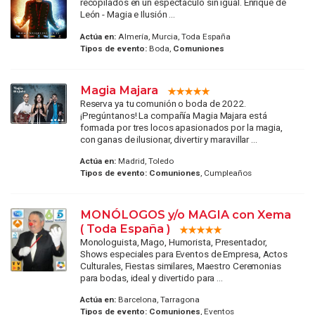
recopilados en un espectáculo sin igual. Enrique de
León - Magia e Ilusión ...
Actúa en:
Almería, Murcia, Toda España
Tipos de evento:
Boda,
Comuniones
Magia Majara
Reserva ya tu comunión o boda de 2022.
¡Pregúntanos! La compañía Magia Majara está
formada por tres locos apasionados por la magia,
con ganas de ilusionar, divertir y maravillar ...
Actúa en:
Madrid, Toledo
Tipos de evento:
Comuniones
, Cumpleaños
MONÓLOGOS y/o MAGIA con Xema
( Toda España )
Monologuista, Mago, Humorista, Presentador,
Shows especiales para Eventos de Empresa, Actos
Culturales, Fiestas similares, Maestro Ceremonias
para bodas, ideal y divertido para ...
Actúa en:
Barcelona, Tarragona
Tipos de evento:
Comuniones
, Eventos