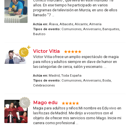
Cómico murciano , que lleva en este mundillo 18
años. En ese tiempo he participado en varios
programas de televisión en Murcia, en uno de ellos
llamado "7 ...
Actúa en:
Álava, Albacete, Alicante, Almería
Tipos de evento:
Comuniones, Aniversario, Banquetes,
Bautizo
Víctor Vitia
Víctor Vitia ofrece un amplio espectáculo de magia
para niños y adultos siempre en clave de humor en
las categorías de cerca, salón y escenario. ...
Actúa en:
Madrid, Toda España
Tipos de evento:
Comuniones, Aniversario, Boda,
Celebraciones
Mago edu
Magia para adultos y niños:Mi nombre es Edu vivo en
las Rozas de Madrid. Me dirijo a vosotros con el
objeto de ofrecer mis servicios como Mago. Inicie mi
carrera como profesional ...