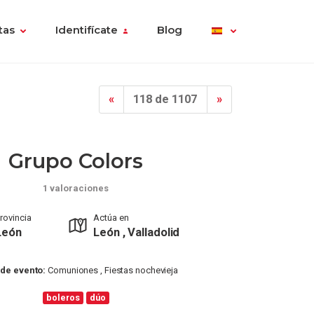
tas
Identifícate
Blog
«
118 de 1107
»
Grupo Colors
1 valoraciones
rovincia
Actúa en
León
León , Valladolid
 de evento:
Comuniones , Fiestas nochevieja
boleros
dúo