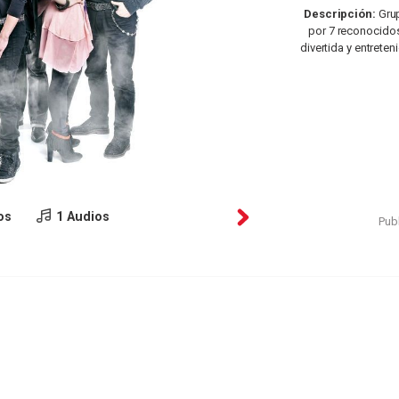
Descripción:
Grup
por 7 reconocidos
divertida y entrete
os
1 Audios
Publ