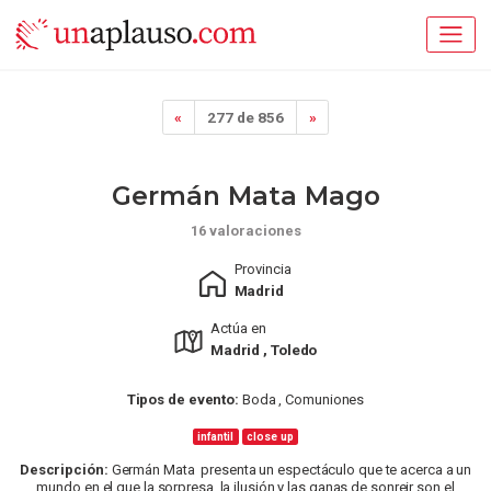
«
277 de 856
»
Germán Mata Mago
16 valoraciones
Provincia
Madrid
Actúa en
Madrid , Toledo
Tipos de evento:
Boda , Comuniones
infantil
close up
Descripción:
Germán Mata presenta un espectáculo que te acerca a un
mundo en el que la sorpresa, la ilusión y las ganas de sonreir son el