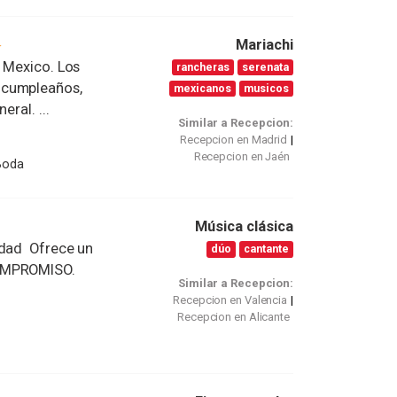
Mariachi
e Mexico. Los
rancheras
serenata
 cumpleaños,
mexicanos
musicos
ral. ...
Similar a Recepcion:
Recepcion en Madrid
Recepcion en Jaén
Boda
Música clásica
idad Ofrece un
dúo
cantante
COMPROMISO.
Similar a Recepcion:
Recepcion en Valencia
Recepcion en Alicante