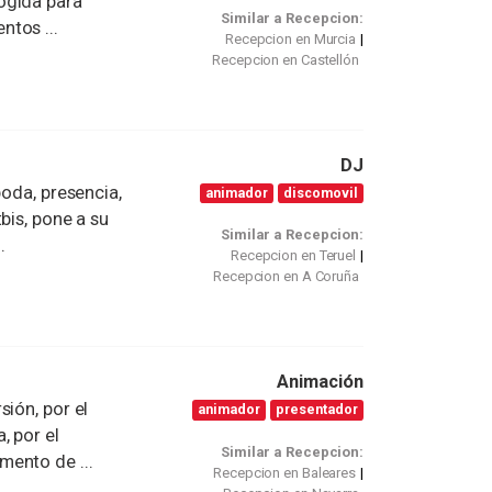
ogida para
Similar a Recepcion:
tos ...
Recepcion en Murcia
Recepcion en Castellón
DJ
boda, presencia,
animador
discomovil
bis, pone a su
Similar a Recepcion:
.
Recepcion en Teruel
Recepcion en A Coruña
Animación
ión, por el
animador
presentador
, por el
Similar a Recepcion:
mento de ...
Recepcion en Baleares