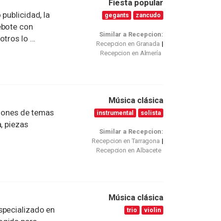
Fiesta popular
publicidad, la
gegants
zancudo
ebote con
Similar a Recepcion:
tros lo ...
Recepcion en Granada
Recepcion en Almería
Música clásica
aciones de temas
instrumental
solista
, piezas
Similar a Recepcion:
Recepcion en Tarragona
Recepcion en Albacete
Música clásica
specializado en
trio
violin