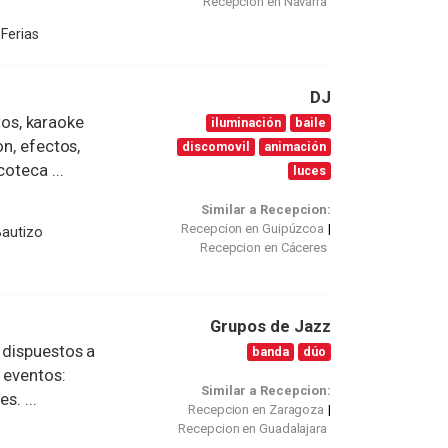
Recepcion en Navarra
Ferias
DJ
ntos, karaoke
iluminación
baile
on, efectos,
discomovil
animación
oteca ...
luces
Similar a Recepcion:
Recepcion en Guipúzcoa
Bautizo
Recepcion en Cáceres
Grupos de Jazz
 dispuestos a
banda
dúo
 eventos:
Similar a Recepcion:
s. ...
Recepcion en Zaragoza
Recepcion en Guadalajara