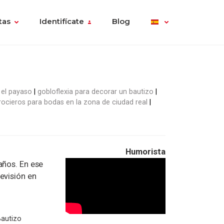
tas
Identifícate
Blog
a el payaso
gobloflexia para decorar un bautizo
rocieros para bodas en la zona de ciudad real
Humorista
años. En ese
evisión en
Bautizo