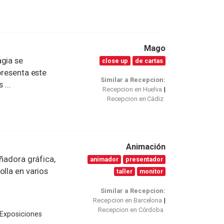
Mago
agia se
close up
de cartas
presenta este
Similar a Recepcion:
 ...
Recepcion en Huelva
Recepcion en Cádiz
Animación
eñadora gráfica,
animador
presentador
olla en varios
taller
monitor
Similar a Recepcion:
Recepcion en Barcelona
Recepcion en Córdoba
 Exposiciones