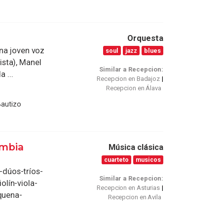
Orquesta
una joven voz
soul
jazz
blues
sta), Manel
Similar a Recepcion:
 ...
Recepcion en Badajoz
Recepcion en Álava
Bautizo
ombia
Música clásica
cuarteto
musicos
dúos-tríos-
Similar a Recepcion:
lín-viola-
Recepcion en Asturias
quena-
Recepcion en Avila