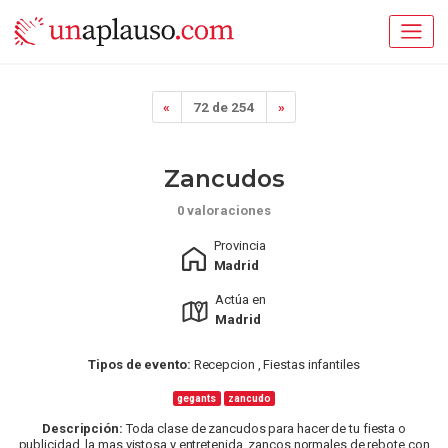
«
72 de 254
»
Zancudos
0 valoraciones
Provincia
Madrid
Actúa en
Madrid
Tipos de evento:
Recepcion , Fiestas infantiles
gegants
zancudo
Descripción:
Toda clase de zancudos para hacer de tu fiesta o
publicidad, la mas vistosa y entretenida. zancos normales de rebote con