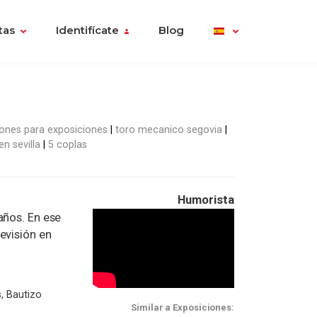
tas
Identifícate
Blog
ones para exposiciones
toro mecanico segovia
n sevilla
5 coplas
Humorista
años. En ese
evisión en
, Bautizo
Similar a Exposiciones: