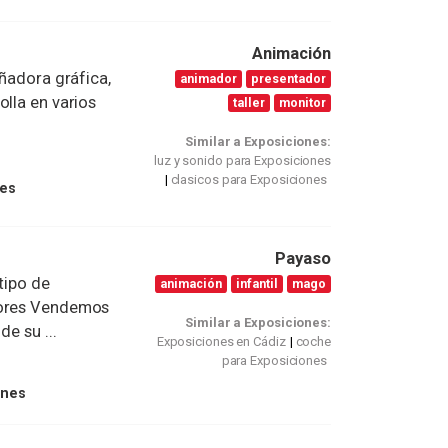
Animación
eñadora gráfica,
animador
presentador
olla en varios
taller
monitor
Similar a Exposiciones:
luz y sonido para Exposiciones
clasicos para Exposiciones
nes
Payaso
tipo de
animación
infantil
mago
dores Vendemos
Similar a Exposiciones:
e su ...
Exposiciones en Cádiz
coche
para Exposiciones
ones