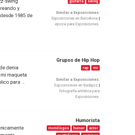
zz-swing
guitarra
swing
creando y
Similar a Exposiciones:
 desde 1985 de
Exposiciones en Barcelona
epoca para Exposiciones
Grupos de Hip Hop
de denia
rap
mc
e mi maqueta
Similar a Exposiciones:
ico para ...
Exposiciones en Badajoz
fotografía artística para
Exposiciones
Humorista
écnicamente
monólogos
humor
actor