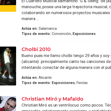
El Cuarteto Musical salmantino "G & Swing" de ja
manouche, posee una larga trayectoria musical, 
colaborando en numerosos proyectos musicales
manera ...
Actúa en:
Salamanca
Tipos de evento:
Convención,
Exposiciones
Cholbi 2010
Bueno pues me llamo cholbi tengo 29 años y soy 
(alicante) .principalmente canto las canciones d
intentando conectar de alguna manera con el publ
Actúa en:
Alicante
Tipos de evento:
Exposiciones
, Fiestas
Christian Miró y Mafaldo
Christian Miró es un ventrílocuo como pocos. T