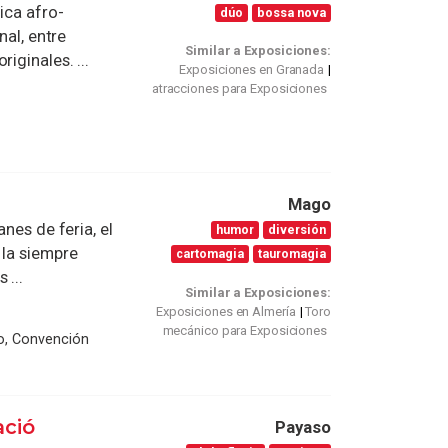
ica afro-
dúo
bossa nova
nal, entre
Similar a Exposiciones:
iginales. ...
Exposiciones en Granada
atracciones para Exposiciones
Mago
nes de feria, el
humor
diversión
 la siempre
cartomagia
tauromagia
 ...
Similar a Exposiciones:
Exposiciones en Almería
Toro
mecánico para Exposiciones
o, Convención
ació
Payaso