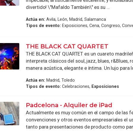
impecable, artisticamente excelente, y endiabla
divertido! \"Mafaldo También\" es su ...
Actúa en:
Avila, León, Madrid, Salamanca
Tipos de evento:
Exposiciones, Cena, Congreso, Conv
THE BLACK CAT QUARTET
THE BLACK CAT QUARTET es un cuareto madrile
interpreta clásicos del soul, jazz, blues, r&Blues, r
manera acústica, elegante e íntima. Un lujo para los
Actúa en:
Madrid, Toledo
Tipos de evento:
Celebraciones,
Exposiciones
Padcelona - Alquiler de iPad
Actualmente es muy común en el campo de las fer
convenciones y otros eventos empresariales el us
tanto para presentaciones de producto como para 