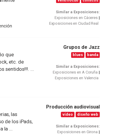
damente
ventrilocuo
comicos
Similar a Exposiciones:
Exposiciones en Cáceres
Exposiciones en Ciudad Real
ención
Grupos de Jazz
ño que
blues
banda
ock, etc. de
Similar a Exposiciones:
 sentidos!!!. ...
Exposiciones en A Coruña
Exposiciones en Valencia
Producción audiovisual
ias, las
vídeo
diseño web
o de los iPads,
Similar a Exposiciones:
la ...
Exposiciones en Girona