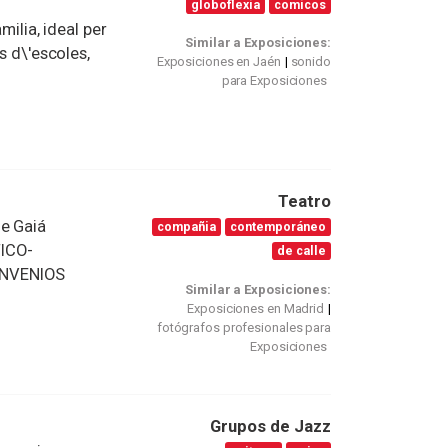
globoflexia
comicos
milia, ideal per
Similar a Exposiciones:
s d\'escoles,
Exposiciones en Jaén
sonido
para Exposiciones
Teatro
de Gaiá
compañia
contemporáneo
ICO-
de calle
ONVENIOS
Similar a Exposiciones:
Exposiciones en Madrid
fotógrafos profesionales para
Exposiciones
Grupos de Jazz