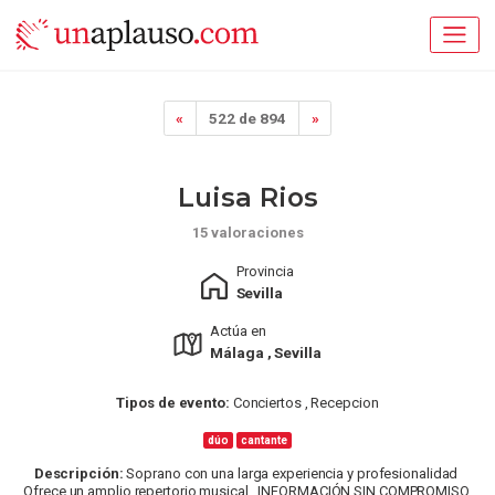
«
522 de 894
»
Luisa Rios
15 valoraciones
Provincia
Sevilla
Actúa en
Málaga , Sevilla
Tipos de evento:
Conciertos , Recepcion
dúo
cantante
Descripción:
Soprano con una larga experiencia y profesionalidad
Ofrece un amplio repertorio musical. INFORMACIÓN SIN COMPROMISO.