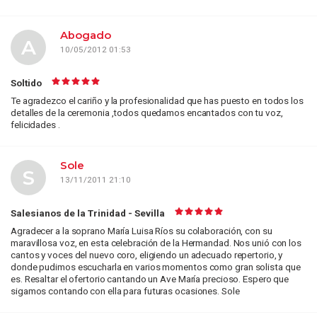
Abogado
A
10/05/2012 01:53
Soltido
Te agradezco el cariño y la profesionalidad que has puesto en todos los
detalles de la ceremonia ,todos quedamos encantados con tu voz,
felicidades .
Sole
S
13/11/2011 21:10
Salesianos de la Trinidad - Sevilla
Agradecer a la soprano María Luisa Ríos su colaboración, con su
maravillosa voz, en esta celebración de la Hermandad. Nos unió con los
cantos y voces del nuevo coro, eligiendo un adecuado repertorio, y
donde pudimos escucharla en varios momentos como gran solista que
es. Resaltar el ofertorio cantando un Ave María precioso. Espero que
sigamos contando con ella para futuras ocasiones. Sole