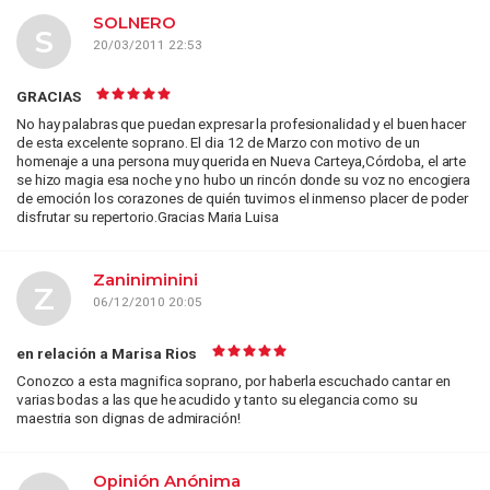
SOLNERO
S
20/03/2011 22:53
GRACIAS
No hay palabras que puedan expresar la profesionalidad y el buen hacer
de esta excelente soprano. El dia 12 de Marzo con motivo de un
homenaje a una persona muy querida en Nueva Carteya,Córdoba, el arte
se hizo magia esa noche y no hubo un rincón donde su voz no encogiera
de emoción los corazones de quién tuvimos el inmenso placer de poder
disfrutar su repertorio.Gracias Maria Luisa
Zaniniminini
Z
06/12/2010 20:05
en relación a Marisa Rios
Conozco a esta magnifica soprano, por haberla escuchado cantar en
varias bodas a las que he acudido y tanto su elegancia como su
maestria son dignas de admiración!
Opinión Anónima