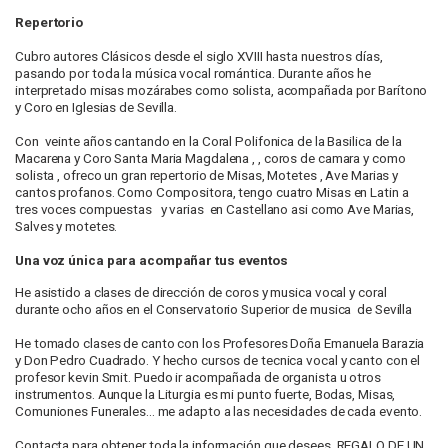
Repertorio
Cubro autores Clásicos desde el siglo XVIII hasta nuestros días,
pasando por toda la música vocal romántica. Durante años he
interpretado misas mozárabes como solista, acompañada por Barítono
y Coro en Iglesias de Sevilla.
Con veinte años cantando en la Coral Polifonica de la Basilica de la
Macarena y Coro Santa Maria Magdalena , , coros de camara y como
solista , ofreco un gran repertorio de Misas, Motetes , Ave Marias y
cantos profanos. Como Compositora, tengo cuatro Misas en Latin a
tres voces compuestas y varias en Castellano asi como Ave Marias,
Salves y motetes.
Una voz única para acompañar tus eventos
He asistido a clases de dirección de coros y musica vocal y coral
durante ocho años en el Conservatorio Superior de musica de Sevilla
He tomado clases de canto con los Profesores Doña Emanuela Barazia
y Don Pedro Cuadrado. Y hecho cursos de tecnica vocal y canto con el
profesor kevin Smit. Puedo ir acompañada de organista u otros
instrumentos. Aunque la Liturgia es mi punto fuerte, Bodas, Misas,
Comuniones Funerales... me adapto a las necesidades de cada evento.
Contacta para obtener toda la información que desees. REGALO DE UN