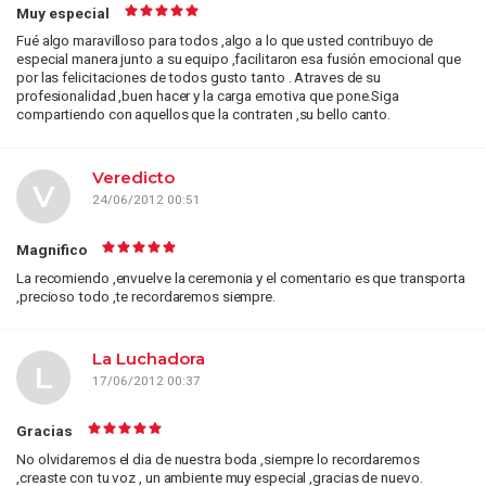
Muy especial
Fué algo maravilloso para todos ,algo a lo que usted contribuyo de
especial manera junto a su equipo ,facilitaron esa fusión emocional que
por las felicitaciones de todos gusto tanto . Atraves de su
profesionalidad ,buen hacer y la carga emotiva que pone.Siga
compartiendo con aquellos que la contraten ,su bello canto.
Veredicto
V
24/06/2012 00:51
Magnifico
La recomiendo ,envuelve la ceremonia y el comentario es que transporta
,precioso todo ,te recordaremos siempre.
La Luchadora
L
17/06/2012 00:37
Gracias
No olvidaremos el dia de nuestra boda ,siempre lo recordaremos
,creaste con tu voz , un ambiente muy especial ,gracias de nuevo.