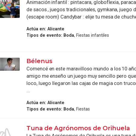
Animación infantil : pintacara, globoflexia, paraca
de sacos , juegos tradicionales, gymkana, juego 
(escape room) Candybar : elije tu mesa de chuches
Actúa en:
Alicante
Tipos de evento:
Boda
, Fiestas infantiles
Bélenus
Comencé en este maravilloso mundo a los 10 añ
amigo me enseño un juego muy sencillo pero que
loco, luego llegaron las cajas de magia con truco
...
Actúa en:
Alicante
Tipos de evento:
Boda
, Fiestas
Tuna de Agrónomos de Orihuela
La Tuna de Agrónomos de Orihuela es una tuna d