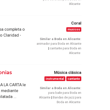
Alicante
Coral
Misa completa o
musicos
o Claridad -
Similar a Boda en Alicante:
animador para Boda en Alicante
cantante para Boda en
Alicante
onias
Música clásica
instrumental
cantante
 A LA CARTA le
Similar a Boda en Alicante:
a mediante
para baile para Boda en
atada ...
Alicante
Bandas de jazz para
Boda en Alicante