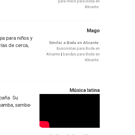
para niños para Boda en
Alicante
Mago
ia para niños y
Similar a Boda en Alicante:
ías de cerca,
Ilusionistas para Boda en
Alicante
bandas para Boda en
Alicante
Música latina
spaña. Su
 samba, samba-