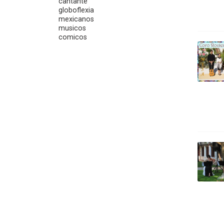
cantante
globoflexia
mexicanos
musicos
comicos