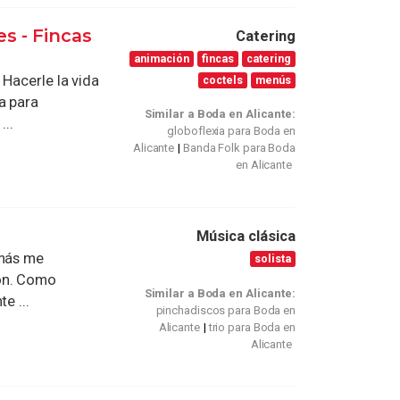
es - Fincas
Catering
animación
fincas
catering
 Hacerle la vida
coctels
menús
a para
Similar a Boda en Alicante:
...
globoflexia para Boda en
Alicante
Banda Folk para Boda
en Alicante
Música clásica
 más me
solista
ión. Como
Similar a Boda en Alicante:
e ...
pinchadiscos para Boda en
Alicante
trio para Boda en
Alicante