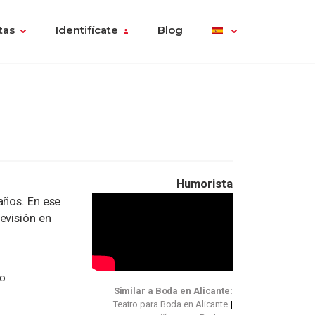
tas
Identifícate
Blog
Humorista
años. En ese
evisión en
zo
Similar a Boda en Alicante:
Teatro para Boda en Alicante