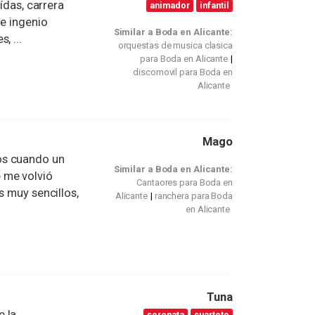
ídas, carrera
animador
infantil
de ingenio
Similar a Boda en Alicante:
, ...
orquestas de musica clasica
para Boda en Alicante
discomovil para Boda en
Alicante
Mago
os cuando un
Similar a Boda en Alicante:
 me volvió
Cantaores para Boda en
s muy sencillos,
Alicante
ranchera para Boda
en Alicante
Tuna
e la
serenata
cuarteto