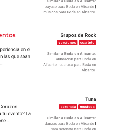
Similar a Boda en Alicante:
payaso para Boda en Alicante
músicos para Boda en Alicante
entos
Grupos de Rock
versiones
cuarteto
eriencia en el
Similar a Boda en Alicante:
n las que sean
animacion para Boda en
..
Alicante
cuarteto para Boda en
Alicante
Tuna
 Corazón
serenata
musicos
a tu evento? La
Similar a Boda en Alicante:
e ...
danzas para Boda en Alicante
para serenata para Boda en