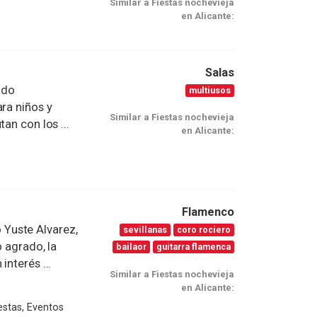
Similar a Fiestas nochevieja
en Alicante:
Salas
ado
multiusos
ra niños y
Similar a Fiestas nochevieja
an con los ...
en Alicante:
Flamenco
Yuste Alvarez,
sevillanas
coro rociero
o agrado, la
bailaor
guitarra flamenca
interés ...
Similar a Fiestas nochevieja
en Alicante:
estas, Eventos