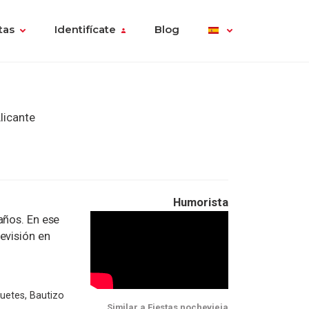
tas
Identifícate
Blog
licante
Humorista
años. En ese
evisión en
quetes, Bautizo
Similar a Fiestas nochevieja