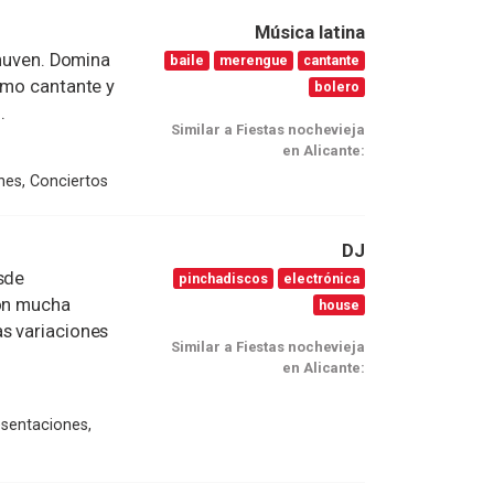
Música latina
Rhuven. Domina
baile
merengue
cantante
omo cantante y
bolero
.
Similar a Fiestas nochevieja
en Alicante:
nes, Conciertos
DJ
sde
pinchadiscos
electrónica
con mucha
house
s variaciones
Similar a Fiestas nochevieja
en Alicante:
esentaciones,