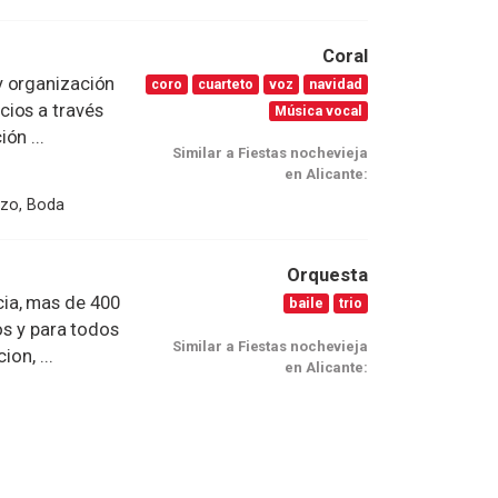
Coral
y organización
coro
cuarteto
voz
navidad
cios a través
Música vocal
ón ...
Similar a Fiestas nochevieja
en Alicante:
izo, Boda
Orquesta
ia, mas de 400
baile
trio
os y para todos
Similar a Fiestas nochevieja
on, ...
en Alicante: