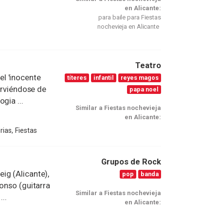
en Alicante:
para baile para Fiestas
nochevieja en Alicante
Teatro
l 'inocente
títeres
infantil
reyes magos
sirviéndose de
papa noel
gia ...
Similar a Fiestas nochevieja
en Alicante:
ias, Fiestas
Grupos de Rock
ig (Alicante),
pop
banda
fonso (guitarra
Similar a Fiestas nochevieja
...
en Alicante: