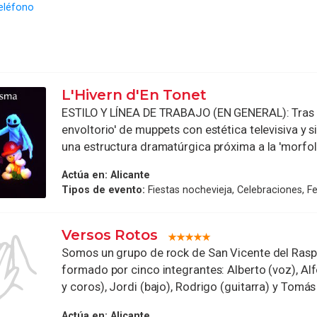
eléfono
L'Hivern d'En Tonet
ESTILO Y LÍNEA DE TRABAJO (EN GENERAL): Tras e
envoltorio' de muppets con estética televisiva y 
una estructura dramatúrgica próxima a la 'morfolo
Actúa en:
Alicante
Tipos de evento:
Fiestas nochevieja, Celebraciones, Fer
Versos Rotos
Somos un grupo de rock de San Vicente del Raspe
formado por cinco integrantes: Alberto (voz), Al
y coros), Jordi (bajo), Rodrigo (guitarra) y Tomás 
Actúa en:
Alicante