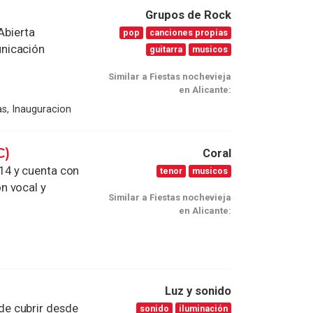
Grupos de Rock
Abierta
pop
canciones propias
nicación
guitarra
musicos
Similar a Fiestas nochevieja
en Alicante:
as, Inauguracion
C)
Coral
14 y cuenta con
tenor
musicos
n vocal y
Similar a Fiestas nochevieja
en Alicante:
Luz y sonido
e cubrir desde
sonido
iluminación