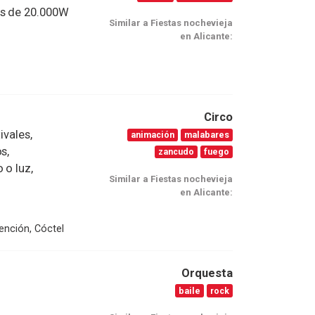
ás de 20.000W
Similar a Fiestas nochevieja
en Alicante:
Circo
ivales,
animación
malabares
s,
zancudo
fuego
 o luz,
Similar a Fiestas nochevieja
en Alicante:
ención, Cóctel
Orquesta
baile
rock