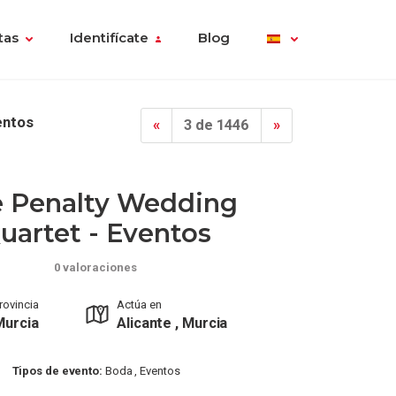
tas
Identifícate
Blog
entos
«
3 de 1446
»
 Penalty Wedding
uartet - Eventos
0 valoraciones
rovincia
Actúa en
Murcia
Alicante , Murcia
Tipos de evento:
Boda , Eventos