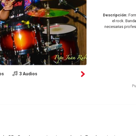
Descripción:
Form
el rock. Band
necesarias profes
os
3 Audios
Pu