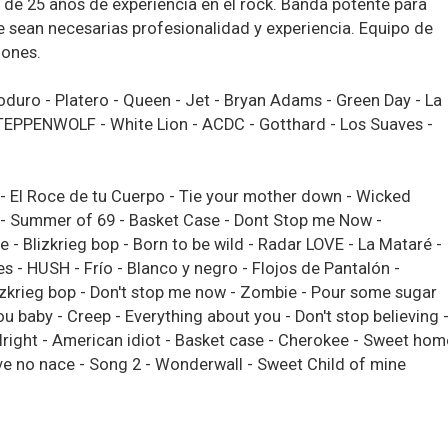
e 25 años de experiencia en el rock. Banda potente para
e sean necesarias profesionalidad y experiencia. Equipo de
iones.
oduro - Platero - Queen - Jet - Bryan Adams - Green Day - La
TEPPENWOLF - White Lion - ACDC - Gotthard - Los Suaves -
 - El Roce de tu Cuerpo - Tie your mother down - Wicked
l - Summer of 69 - Basket Case - Dont Stop me Now -
e - Blizkrieg bop - Born to be wild - Radar LOVE - La Mataré -
es - HUSH - Frío - Blanco y negro - Flojos de Pantalón -
litzkrieg bop - Don't stop me now - Zombie - Pour some sugar
u baby - Creep - Everything about you - Don't stop believing 
lright - American idiot - Basket case - Cherokee - Sweet hom
ve no nace - Song 2 - Wonderwall - Sweet Child of mine