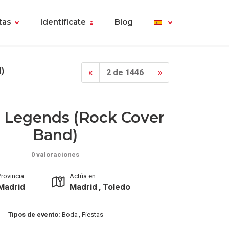
tas
Identifícate
Blog
)
«
2 de 1446
»
l Legends (rock Cover
Band)
0 valoraciones
Provincia
Actúa en
Madrid
Madrid , Toledo
Tipos de evento:
Boda , Fiestas