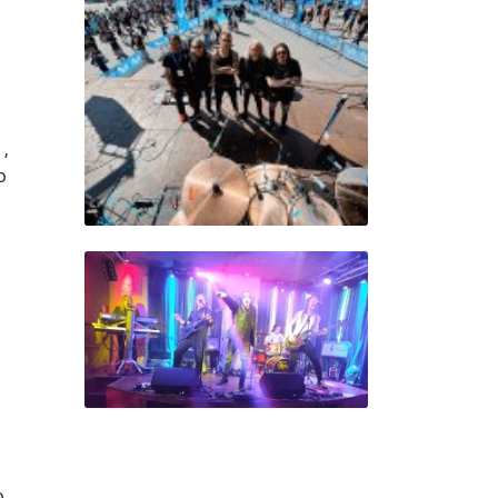
,
o
o