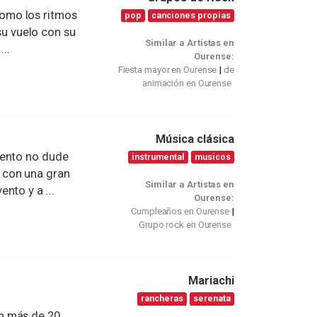
omo los ritmos
pop
canciones propias
 su vuelo con su
Similar a Artistas en
..
Ourense:
Fiesta mayor en Ourense
de
animación en Ourense
Música clásica
vento no dude
instrumental
musicos
 con una gran
Similar a Artistas en
nto y a ...
Ourense:
Cumpleaños en Ourense
Grupo rock en Ourense
Mariachi
rancheras
serenata
n más de 20