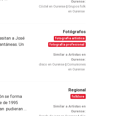
Ourense:
Cóctel en Ourense
Grupos folk
en Ourense
Fotógrafos
esitan a José
fotografía artística
tantáneas. Un
fotografía profesional
Similar a Artistas en
Ourense:
disco en Ourense
Comuniones
en Ourense
Regional
ón se forma
folklore
e de 1995
Similar a Artistas en
n pudieran ...
Ourense: