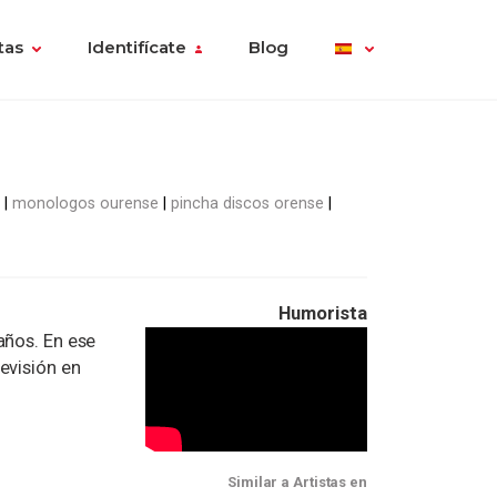
tas
Identifícate
Blog
monologos ourense
pincha discos orense
Humorista
años. En ese
evisión en
Similar a Artistas en