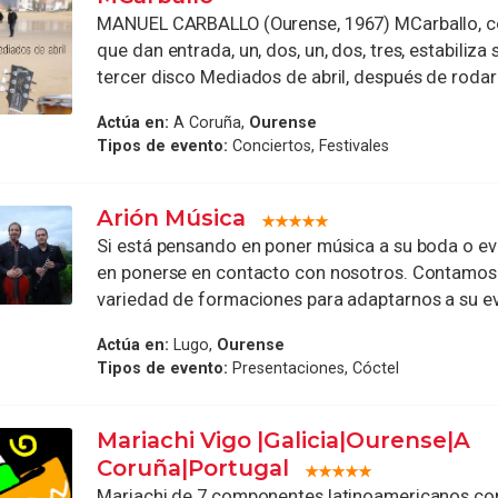
MANUEL CARBALLO (Ourense, 1967) MCarballo, c
que dan entrada, un, dos, un, dos, tres, estabiliza
tercer disco Mediados de abril, después de rodar .
Actúa en:
A Coruña,
Ourense
Tipos de evento:
Conciertos, Festivales
Arión Música
Si está pensando en poner música a su boda o e
en ponerse en contacto con nosotros. Contamos
variedad de formaciones para adaptarnos a su eve
Actúa en:
Lugo,
Ourense
Tipos de evento:
Presentaciones, Cóctel
Mariachi Vigo |Galicia|Ourense|A
Coruña|Portugal
Mariachi de 7 componentes latinoamericanos co