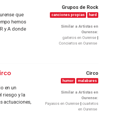
Grupos de Rock
Ourense que
canciones propias
hard
tiempo hemos
Similar a Artistas en
AR y A donde
Ourense:
gaiteros en Ourense
Conciertos en Ourense
irco
Circo
humor
malabares
io en un
Similar a Artistas en
 riesgo y la
Ourense:
s actuaciones,
Payasos en Ourense
cuartetos
en Ourense