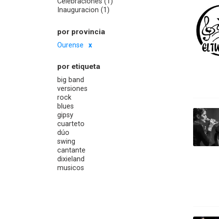
Celebraciones (1)
Inauguracion (1)
por provincia
Ourense
por etiqueta
big band
versiones
rock
blues
gipsy
cuarteto
dúo
swing
cantante
dixieland
musicos