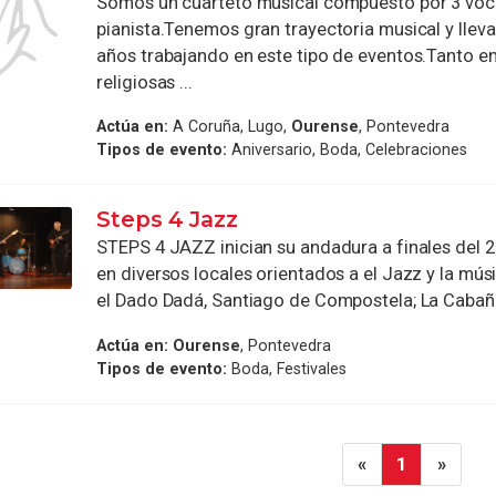
Somos un cuarteto musical compuesto por 3 voc
pianista.Tenemos gran trayectoria musical y ll
años trabajando en este tipo de eventos.Tanto e
religiosas ...
Actúa en:
A Coruña, Lugo,
Ourense
, Pontevedra
Tipos de evento:
Aniversario, Boda, Celebraciones
Steps 4 Jazz
STEPS 4 JAZZ inician su andadura a finales del 
en diversos locales orientados a el Jazz y la mús
el Dado Dadá, Santiago de Compostela; La Cabaña,
Actúa en:
Ourense
, Pontevedra
Tipos de evento:
Boda, Festivales
«
1
»