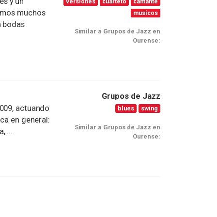
es y un
versiones
cuarteto
cantante
evamos muchos
musicos
n bodas
Similar a Grupos de Jazz en
Ourense:
Grupos de Jazz
2009, actuando
blues
swing
ica en general:
Similar a Grupos de Jazz en
 ...
Ourense: