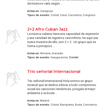
de músicos varía según ...
Actúa en:
Zaragoza
Tipos de evento:
Cóctel, Cena, Conciertos, Congreso
2+2 Afro Cuban Jazz
La música cubana tiene una capacidad de expresión
y una variedad de registros casi infinita. He aquí una
nueva muestra de ello, son 2 + 2 . Un grupo que se
forma a principios ...
Actúa en:
Almería, Granada
Tipos de evento:
Inauguracion,
Cóctel
Trio señorial Internacional
Trio señorial Internacional Hola somos un grupo
musical que se dedica a llevar a todo compromiso
social las canciones románticas. pongale el mejor
ambiente a su boda ...
Actúa en:
Madrid
Tipos de evento:
Cóctel, Banquetes, Boda, Conciertos