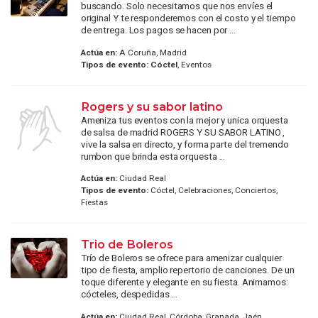
buscando. Solo necesitamos que nos envíes el
original Y te responderemos con el costo y el tiempo
de entrega. Los pagos se hacen por ...
Actúa en:
A Coruña, Madrid
Tipos de evento:
Cóctel
, Eventos
Rogers y su sabor latino
Ameniza tus eventos con la mejor y unica orquesta
de salsa de madrid ROGERS Y SU SABOR LATINO ,
vive la salsa en directo, y forma parte del tremendo
rumbon que brinda esta orquesta ...
Actúa en:
Ciudad Real
Tipos de evento:
Cóctel, Celebraciones, Conciertos,
Fiestas
Trio de Boleros
Trío de Boleros se ofrece para amenizar cualquier
tipo de fiesta, amplio repertorio de canciones. De un
toque diferente y elegante en su fiesta. Animamos:
cócteles, despedidas ...
Actúa en:
Ciudad Real, Córdoba, Granada, Jaén