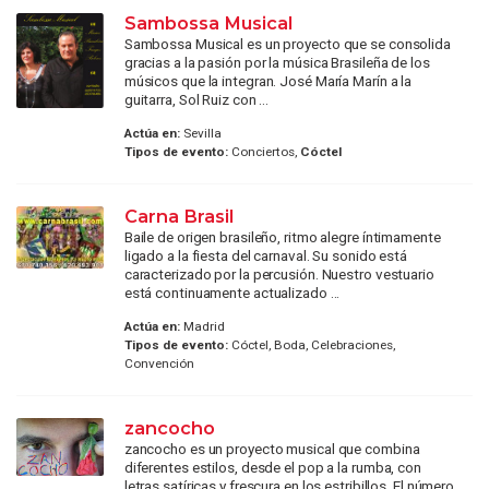
Sambossa Musical
Sambossa Musical es un proyecto que se consolida
gracias a la pasión por la música Brasileña de los
músicos que la integran. José María Marín a la
guitarra, Sol Ruiz con ...
Actúa en:
Sevilla
Tipos de evento:
Conciertos,
Cóctel
Carna Brasil
Baile de origen brasileño, ritmo alegre íntimamente
ligado a la fiesta del carnaval. Su sonido está
caracterizado por la percusión. Nuestro vestuario
está continuamente actualizado ...
Actúa en:
Madrid
Tipos de evento:
Cóctel, Boda, Celebraciones,
Convención
zancocho
zancocho es un proyecto musical que combina
diferentes estilos, desde el pop a la rumba, con
letras satíricas y frescura en los estribillos. El número