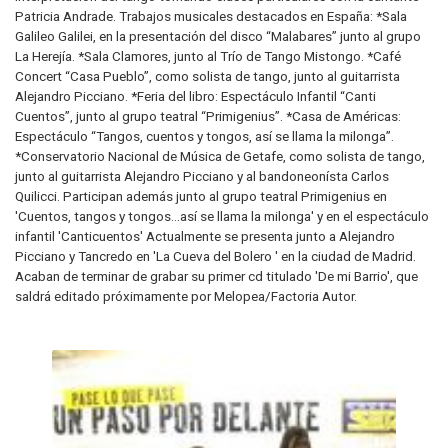
Patricia Andrade. Trabajos musicales destacados en España: *Sala
Galileo Galilei, en la presentación del disco “Malabares” junto al grupo
La Herejía. *Sala Clamores, junto al Trío de Tango Mistongo. *Café
Concert “Casa Pueblo”, como solista de tango, junto al guitarrista
Alejandro Picciano. *Feria del libro: Espectáculo Infantil “Canti
Cuentos”, junto al grupo teatral “Primigenius”. *Casa de Américas:
Espectáculo “Tangos, cuentos y tongos, así se llama la milonga”.
*Conservatorio Nacional de Música de Getafe, como solista de tango,
junto al guitarrista Alejandro Picciano y al bandoneonísta Carlos
Quilicci. Participan además junto al grupo teatral Primigenius en
'Cuentos, tangos y tongos...así se llama la milonga' y en el espectáculo
infantil 'Canticuentos' Actualmente se presenta junto a Alejandro
Picciano y Tancredo en 'La Cueva del Bolero ' en la ciudad de Madrid.
Acaban de terminar de grabar su primer cd titulado 'De mi Barrio', que
saldrá editado próximamente por Melopea/Factoria Autor.