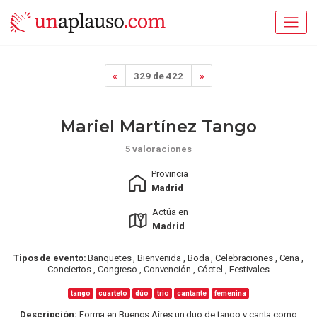
«
329 de 422
»
Mariel Martínez Tango
5 valoraciones
Provincia
Madrid
Actúa en
Madrid
Tipos de evento:
Banquetes , Bienvenida , Boda , Celebraciones , Cena ,
Conciertos , Congreso , Convención , Cóctel , Festivales
tango
cuarteto
dúo
trio
cantante
femenina
Descripción:
Forma en Buenos Aires un duo de tango y canta como