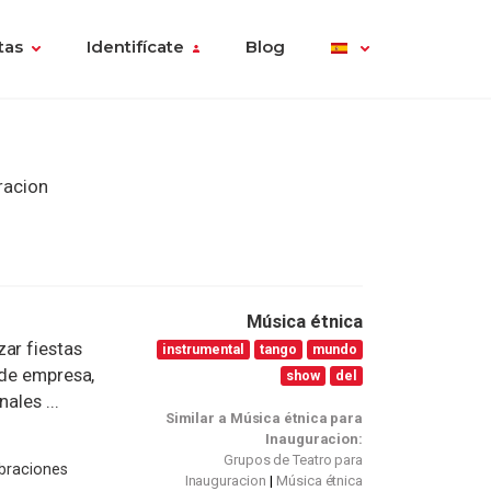
tas
Identifícate
Blog
racion
Música étnica
ar fiestas
instrumental
tango
mundo
 de empresa,
show
del
ales ...
Similar a Música étnica para
Inauguracion:
Grupos de Teatro para
braciones
Inauguracion
Música étnica