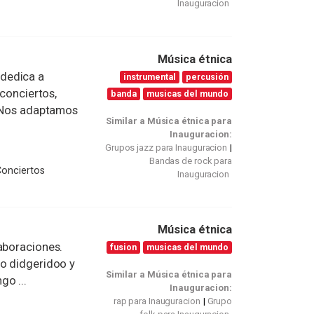
Inauguracion
Música étnica
dedica a
instrumental
percusión
 conciertos,
banda
musicas del mundo
. Nos adaptamos
Similar a Música étnica para
Inauguracion:
Grupos jazz para Inauguracion
Bandas de rock para
Conciertos
Inauguracion
Música étnica
aboraciones.
fusion
musicas del mundo
lo didgeridoo y
Similar a Música étnica para
go ...
Inauguracion:
rap para Inauguracion
Grupo