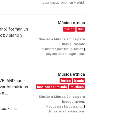
para Inauguracion en Madrid
Música étnica
ano) forman un
fusion
dúo
oz y piano y
Similar a Música étnica para
..
Inauguracion:
humorista para Inauguracion
payaso para Inauguracion
Música étnica
OVELAND nace
fusion
banda
 varios músicos
musicas del mundo
musicos
a ...
Similar a Música étnica para
Inauguracion:
Magos para Inauguracion
tos, Ferias
danza para Inauguracion