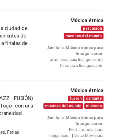
Música étnica
la ciudad de
percusión
enientes de
musicas del mundo
 finales de ...
Similar a Música étnica para
Inauguracion:
animacion para Inauguracion
Circo para Inauguracion
Música étnica
JAZZ –FUSIÓN)
fusion
cantante
–Togo- con una
musicas del mundo
musicos
raneidad ...
Similar a Música étnica para
Inauguracion:
Fiesta popular para
es, Ferias
Inauguracion
Disco Móvil para