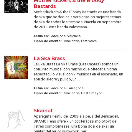
Motherfuckers & the Bloody
Bastards
Motherfuckers & the Bloody Bastards es una banda
de ska que se dedica a versionar los mejores temas
de ska de todos los tiempos. Nacida en septiembre
de 2011 esta banda valenciana ...
Actúa en:
Barcelona, Valencia
Tipos de evento:
Conciertos, Festivales
La Ska Brass
La Ska Brass La Ska Brass (Las Cabras) somos un
conjunto musical con mucho que ofrecer. Un gran
espectaculo visual con 7 musicos en el escenario, un
sonido alegre y pulido, un ...
Actúa en:
Barcelona, Tarragona
Tipos de evento:
Conciertos, Fiesta mayor
Skamot
Apareguts l'estiu del 2003 als peus del Benicadell,
SKAMOT ens ofereix un coctel (casi molotov) de
lletres compromeses, una bona dosi de ska i un
puntet del millor punk-rock, per ...