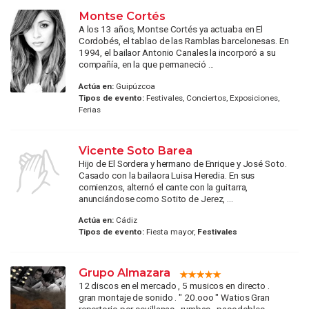
Montse Cortés
A los 13 años, Montse Cortés ya actuaba en El
Cordobés, el tablao de las Ramblas barcelonesas. En
1994, el bailaor Antonio Canales la incorporó a su
compañía, en la que permaneció ...
Actúa en:
Guipúzcoa
Tipos de evento:
Festivales, Conciertos, Exposiciones,
Ferias
Vicente Soto Barea
Hijo de El Sordera y hermano de Enrique y José Soto.
Casado con la bailaora Luisa Heredia. En sus
comienzos, alternó el cante con la guitarra,
anunciándose como Sotito de Jerez, ...
Actúa en:
Cádiz
Tipos de evento:
Fiesta mayor,
Festivales
Grupo Almazara
12 discos en el mercado , 5 musicos en directo .
gran montaje de sonido . " 20.ooo " Watios Gran