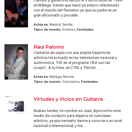
Cantaor y guitarrista nacido el 3 de octubre de 1984
en Málaga. Desde que nació ya estuvo relacionado
con el mundo del flamenco ya que su padre es un
gran aficionado y procede ...
Actúa en:
Madrid, Sevilla
Tipos de evento:
Eventos,
Festivales
Raul Palomo
Cantante de copla con una amplia trayectoria
artistica.Ha actuado en las televisones nacional y
autónomica: TVE en el programa \'Así son las
cosas\'; A tu Vera, en CTM, y 7Rm.En ...
Actúa en:
Málaga, Murcia
Tipos de evento:
Conciertos,
Festivales
Virtudes y Vicios en Guitarra
Buenas tardes, mi nombre es Juan, Aprovecho este
medio de contacto para dejaros mi curriculum
artistico, ya que necesito darme a conocer a un nivel
nacional e internacional, y me ...