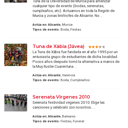
Tuna de la Universidad de Murcia para amenizar
cualquier tipo de evento (bodas, serenatas,
cumpleaños, etc). Actuamos en toda la Región de
Murcia y zonas limítrofes de Alicante. No ...
Actúa en:
Alicante
, Murcia
Tipos de evento:
Boda, Fiestas
Tuna de Xàbia (Jávea)
La Tuna de Xàbia fue fundada en el año 1995 por un
entusiasta grupo de estudiantes de dicha localidad.
Pocos años después tomó la alternativa a manos de
la Muy Ilustre Cuarentuna ...
Actúa en:
Alicante
, Valencia
Tipos de evento:
Boda, Cumpleaños
Serenata Virgenes 2010
Serenata festividad virgenes 2010. Elige las
canciones y celebraló con nosotros.....
Actúa en:
Alicante
, Baleares
Tipos de evento:
Fiestas, Funeral