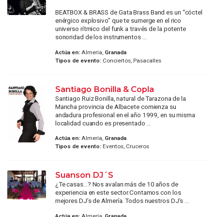
BEATBOX & BRASS de Gata Brass Band es un “cóctel
enérgico explosivo” que te sumerge en el rico
universo rítmico del funk a través de la potente
sonoridad de los instrumentos ...
Actúa en:
Almería,
Granada
Tipos de evento:
Conciertos, Pasacalles
Santiago Bonilla & Copla
Santiago Ruiz Bonilla, natural de Tarazona de la
Mancha provincia de Albacete comienza su
andadura profesional en el año 1999, en su misma
localidad cuando es presentado ...
Actúa en:
Almería,
Granada
Tipos de evento:
Eventos, Cruceros
Suanson DJ´S
¿Te casas…? Nos avalan más de 10 años de
experiencia en este sector.Contamos con los
mejores DJ’s de Almería. Todos nuestros DJ’s ...
Actúa en:
Almería,
Granada