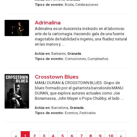
Tipos de evento:
Boda, Celebraciones
Adrinalina
Adrinalina es un ilusionista instruido en el laborioso
arte de la cartomagia. Haciendo gala de una fuente
inagotable de habilidad e ingenio, una fluidez natural
en las manos y ...
Actúa en:
Baleares,
Granada
Tipos de evento:
Comuniones, Cumpleaños
Crosstown Blues
MANU DURAN & CROSSTOWN BLUES: Grupo de
blues formado por el guitarrista barcelonés MANU
DURAN, que explora autores actuales como Joe
Bonamassa, John Mayer o Popa Chubby; el lado ...
Actúa en:
Barcelona,
Granada
Tipos de evento:
Eventos, Festivales
«
1
2
3
4
5
6
7
8
9
10
»