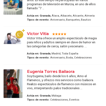
años. En ese tiempo he participado en varios
programas de televisión en Murcia, en uno de ellos
llamado "7 ...
Actúa en:
Granada
, Álava, Albacete, Alicante, Almería
Tipos de evento:
Aniversario, Banquetes, Bautizo
Víctor Vitia
Víctor Vitia ofrece un amplio espectáculo de magia
para niños y adultos siempre en clave de humor en
las categorías de cerca, salón y escenario. ...
Actúa en:
Granada
, Madrid, Toda España
Tipos de evento:
Aniversario, Boda, Celebraciones
Eugenia Torres Bailaora
Soy Eugenia, bailo desde los 6 años, Amo el
Flamenco, y ofrezco mis servicios como bailaora.
Realizo espectáculos de flamenco con músicos en
vivo, interpretando palos tradicionales ...
Actúa en:
Granada
, Málaga
Tipos de evento:
Celebraciones, Eventos