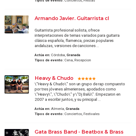
Tipos de evento:
Conciertos, Fiestas
Armando Javier. Guitarrista cl
Guitarrista profesional solista, ofrece
interpretaciones de temas variados para guitarra
clásica española, flamenca, piezas populares
andaluzas, versiones de canciones ...
Actúa en:
Córdoba,
Granada
Tipos de evento:
Cena, Recepcion
Heavy & Chudo
\"Heavy & Chudo\" son un grupo de rap compuesto
por tres jóvenes almerienses, apodados como
\"Heavy\", \"Chudo\" y \"Dj Balú\". Empezaron en
2007 a escribir juntos, y su principal ...
Actúa en:
Almería,
Granada
Tipos de evento:
Conciertos, Festivales
Gata Brass Band - Beatbox & Brass