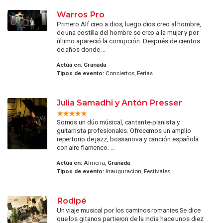
Warros Pro
Primero Alf creo a dios, luego dios creo al hombre,
de una costilla del hombre se creo a la mujer y por
último apareció la corrupción. Después de cientos
de años donde ...
Actúa en:
Granada
Tipos de evento:
Conciertos, Ferias
Julia Samadhi y Antón Presser
Somos un dúo músical, cantante-pianista y
guitarrista profesionales. Ofrecemos un amplio
repertorio de jazz, bossanova y canción española
con aire flamenco. ...
Actúa en:
Almería,
Granada
Tipos de evento:
Inauguracion, Festivales
Rodipé
Un viaje musical por los caminos romaníes Se dice
que los gitanos partieron de la India hace unos diez