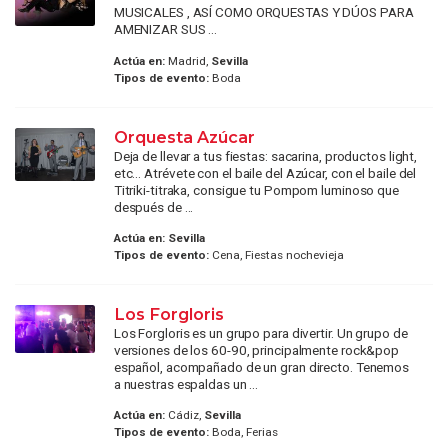
MUSICALES , ASÍ COMO ORQUESTAS Y DÚOS PARA
AMENIZAR SUS ...
Actúa en:
Madrid,
Sevilla
Tipos de evento:
Boda
Orquesta Azúcar
Deja de llevar a tus fiestas: sacarina, productos light,
etc… Atrévete con el baile del Azúcar, con el baile del
Titriki-titraka, consigue tu Pompom luminoso que
después de ...
Actúa en:
Sevilla
Tipos de evento:
Cena, Fiestas nochevieja
Los Forgloris
Los Forgloris es un grupo para divertir. Un grupo de
versiones de los 60-90, principalmente rock&pop
español, acompañado de un gran directo. Tenemos
a nuestras espaldas un ...
Actúa en:
Cádiz,
Sevilla
Tipos de evento:
Boda, Ferias