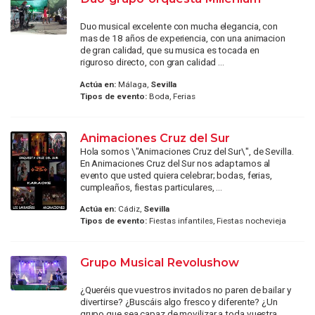
Duo musical excelente con mucha elegancia, con
mas de 18 años de experiencia, con una animacion
de gran calidad, que su musica es tocada en
riguroso directo, con gran calidad ...
Actúa en:
Málaga,
Sevilla
Tipos de evento:
Boda, Ferias
Animaciones Cruz del Sur
Hola somos \"Animaciones Cruz del Sur\", de Sevilla.
En Animaciones Cruz del Sur nos adaptamos al
evento que usted quiera celebrar; bodas, ferias,
cumpleaños, fiestas particulares, ...
Actúa en:
Cádiz,
Sevilla
Tipos de evento:
Fiestas infantiles, Fiestas nochevieja
Grupo Musical Revolushow
¿Queréis que vuestros invitados no paren de bailar y
divertirse? ¿Buscáis algo fresco y diferente? ¿Un
grupo que sea capaz de movilizar a toda vuestra