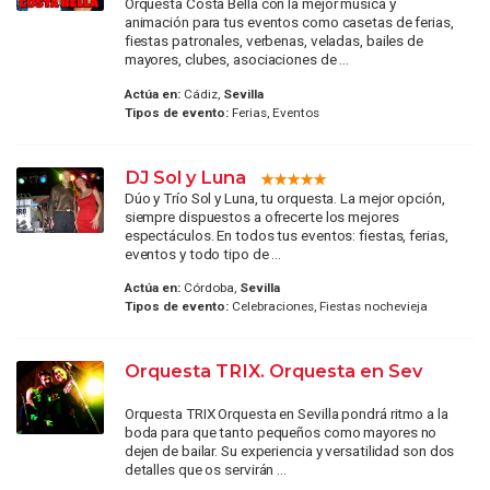
Orquesta Costa Bella con la mejor música y
animación para tus eventos como casetas de ferias,
fiestas patronales, verbenas, veladas, bailes de
mayores, clubes, asociaciones de ...
Actúa en:
Cádiz,
Sevilla
Tipos de evento:
Ferias, Eventos
DJ Sol y Luna
Dúo y Trío Sol y Luna, tu orquesta. La mejor opción,
siempre dispuestos a ofrecerte los mejores
espectáculos. En todos tus eventos: fiestas, ferias,
eventos y todo tipo de ...
Actúa en:
Córdoba,
Sevilla
Tipos de evento:
Celebraciones, Fiestas nochevieja
Orquesta TRIX. Orquesta en Sev
Orquesta TRIX Orquesta en Sevilla pondrá ritmo a la
boda para que tanto pequeños como mayores no
dejen de bailar. Su experiencia y versatilidad son dos
detalles que os servirán ...