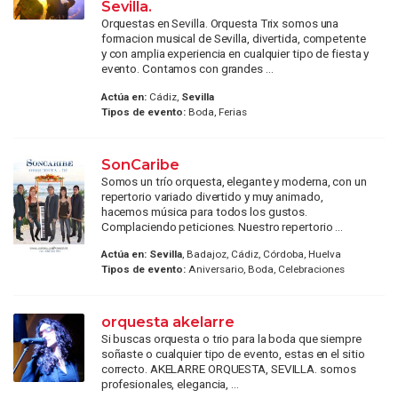
Sevilla.
Orquestas en Sevilla. Orquesta Trix somos una
formacion musical de Sevilla, divertida, competente
y con amplia experiencia en cualquier tipo de fiesta y
evento. Contamos con grandes ...
Actúa en:
Cádiz,
Sevilla
Tipos de evento:
Boda, Ferias
SonCaribe
Somos un trío orquesta, elegante y moderna, con un
repertorio variado divertido y muy animado,
hacemos música para todos los gustos.
Complaciendo peticiones. Nuestro repertorio ...
Actúa en:
Sevilla
, Badajoz, Cádiz, Córdoba, Huelva
Tipos de evento:
Aniversario, Boda, Celebraciones
orquesta akelarre
Si buscas orquesta o trio para la boda que siempre
soñaste o cualquier tipo de evento, estas en el sitio
correcto. AKELARRE ORQUESTA, SEVILLA. somos
profesionales, elegancia, ...