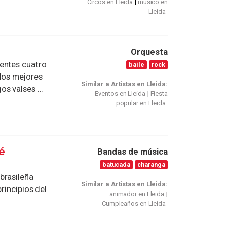
Circos en Lleida
musico en
Lleida
Orquesta
entes cuatro
baile
rock
 los mejores
Similar a Artistas en Lleida:
s valses ...
Eventos en Lleida
Fiesta
popular en Lleida
é
Bandas de música
batucada
charanga
brasileña
Similar a Artistas en Lleida:
rincipios del
animador en Lleida
Cumpleaños en Lleida