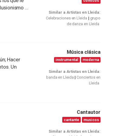
los que le
comicos
lusionismo ...
Similar a Artistas en Lleida:
Celebraciones en Lleida
grupo
de danza en Lleida
Música clásica
ún; Hacer
instrumental
moderna
tos. Un
Similar a Artistas en Lleida:
banda en Lleida
Conciertos en
Lleida
Cantautor
cantante
musicos
Similar a Artistas en Lleida: