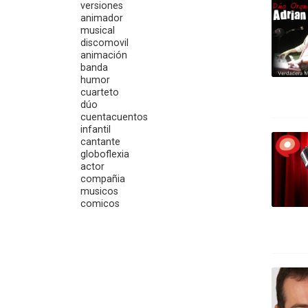
versiones
animador
musical
discomovil
animación
banda
humor
cuarteto
dúo
cuentacuentos
infantil
cantante
globoflexia
actor
compañia
musicos
comicos