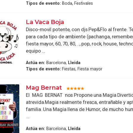
Tipos de evento:
Boda, Festivales
La Vaca Boja
Disco-movil potente, con djs Pep&Flo al frente. T
para cada tipo de ambiente (pachanga, remember,
fiesta mayor, 60, 70, 80, .., pop, rock, house, techno
equipo ...
Actúa en:
Barcelona,
Lleida
Tipos de evento:
Fiestas, Fiesta mayor
Mag Bernat
El MAG BERNAT nos Propone una Magia Divertid
atrevida.Magia realmente fresca, entrañable y ap
familia. Una Magia llena de Humor, de mucho hum
...
Actúa en:
Barcelona,
Lleida