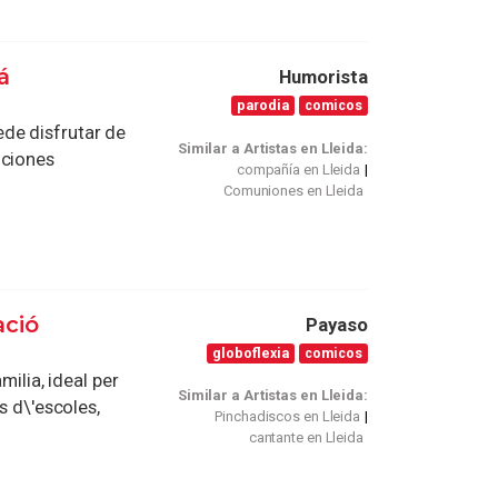
á
Humorista
parodia
comicos
de disfrutar de
Similar a Artistas en Lleida:
nciones
compañía en Lleida
Comuniones en Lleida
ació
Payaso
globoflexia
comicos
milia, ideal per
Similar a Artistas en Lleida:
s d\'escoles,
Pinchadiscos en Lleida
cantante en Lleida