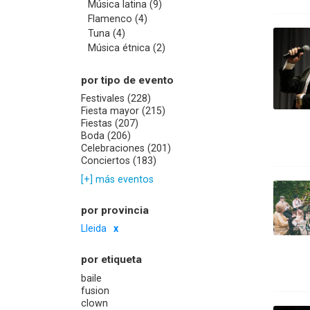
Música latina (9)
Flamenco (4)
Tuna (4)
Música étnica (2)
por tipo de evento
Festivales (228)
Fiesta mayor (215)
Fiestas (207)
Boda (206)
Celebraciones (201)
Conciertos (183)
[+] más eventos
por provincia
Lleida
por etiqueta
baile
fusion
clown