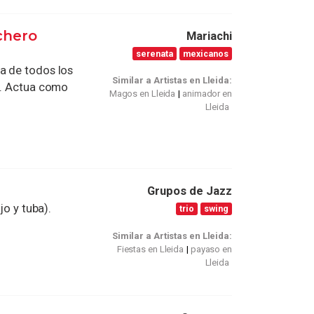
chero
Mariachi
serenata
mexicanos
a de todos los
Similar a Artistas en Lleida:
 . Actua como
Magos en Lleida
animador en
Lleida
Grupos de Jazz
jo y tuba).
trio
swing
Similar a Artistas en Lleida:
Fiestas en Lleida
payaso en
Lleida