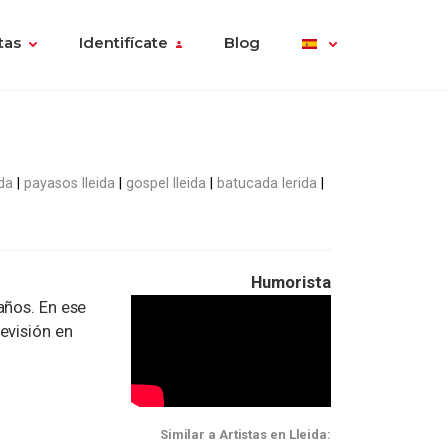
tas
Identifícate
Blog
da
payasos lleida
gospel lleida
batucada lerida
Humorista
años. En ese
evisión en
Similar a Artistas en Lleida: