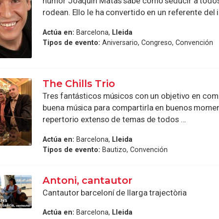
humor Joaquín Matas sabe como seducir a todos 
rodean. Ello le ha convertido en un referente del i
Actúa en:
Barcelona,
Lleida
Tipos de evento:
Aniversario, Congreso, Convención
The Chills Trio
Tres fantásticos músicos con un objetivo en com
buena música para compartirla en buenos momen
repertorio extenso de temas de todos ...
Actúa en:
Barcelona,
Lleida
Tipos de evento:
Bautizo, Convención
Antoni, cantautor
Cantautor barceloní de llarga trajectòria
Actúa en:
Barcelona,
Lleida