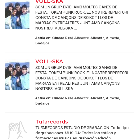
VOLL-SKA
SOM UN GRUP D\'IBI AMB MOLTES GANES DE
FESTA. TOKEM PUNK ROCK. EL NOSTRE REPERTORI
CONSTA DE CANÇONS DE BOIKOT I LOS DE
MARRAS ENTRE ALTRES JUNT AMB CANÇONS
NOSTRES. VOLL-SKA ...
Actúa en:
Ciudad Real
, Albacete, Alicante, Almería,
Badajoz
VOLL-SKA
SOM UN GRUP D\'IBI AMB MOLTES GANES DE
FESTA. TOKEM PUNK ROCK. EL NOSTRE REPERTORI
CONSTA DE CANÇONS DE BOIKOT I LOS DE
MARRAS ENTRE ALTRES JUNT AMB CANÇONS
NOSTRES. VOLL-SKA ...
Actúa en:
Ciudad Real
, Albacete, Alicante, Almería,
Badajoz
Tufarecords
TUFARECORDS ESTUDIO DE GRABACION. Todo tipo
de grabaciones. MUSICA: Todos los estilos y
formaciones musicales, grabación edición