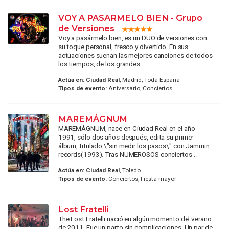
VOY A PASARMELO BIEN - Grupo
de Versiones
Voy a pasármelo bien, es un DUO de versiones con
su toque personal, fresco y divertido. En sus
actuaciones suenan las mejores canciones de todos
los tiempos, de los grandes ...
Actúa en:
Ciudad Real
, Madrid, Toda España
Tipos de evento:
Aniversario, Conciertos
MAREMÁGNUM
MAREMÁGNUM, nace en Ciudad Real en el año
1991, sólo dos años después, edita su primer
álbum, titulado \"sin medir los pasos\" con Jammin
records(1993). Tras NUMEROSOS conciertos ...
Actúa en:
Ciudad Real
, Toledo
Tipos de evento:
Conciertos, Fiesta mayor
Lost Fratelli
The Lost Fratelli nació en algún momento del verano
de 2011. Fue un parto sin complicaciones. Un par de