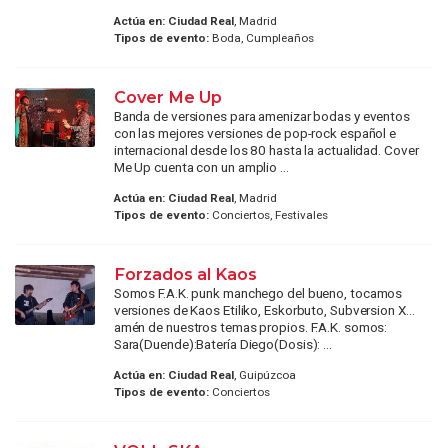
Actúa en:
Ciudad Real
, Madrid
Tipos de evento:
Boda, Cumpleaños
Cover Me Up
Banda de versiones para amenizar bodas y eventos
con las mejores versiones de pop-rock español e
internacional desde los 80 hasta la actualidad. Cover
Me Up cuenta con un amplio ...
Actúa en:
Ciudad Real
, Madrid
Tipos de evento:
Conciertos, Festivales
Forzados al Kaos
Somos F.A.K. punk manchego del bueno, tocamos
versiones de Kaos Etiliko, Eskorbuto, Subversion X...
amén de nuestros temas propios. F.A.K. somos:
Sara(Duende):Batería Diego(Dosis): ...
Actúa en:
Ciudad Real
, Guipúzcoa
Tipos de evento:
Conciertos