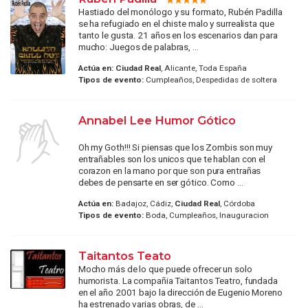
Hastiado del monólogo y su formato, Rubén Padilla
se ha refugiado en el chiste malo y surrealista que
tanto le gusta. 21 años en los escenarios dan para
mucho: Juegos de palabras, ...
Actúa en:
Ciudad Real
, Alicante, Toda España
Tipos de evento:
Cumpleaños, Despedidas de soltera
Annabel Lee Humor Gótico
Oh my Goth!!! Si piensas que los Zombis son muy
entrañables son los unicos que te hablan con el
corazon en la mano por que son pura entrañas
debes de pensarte en ser gótico. Como ...
Actúa en:
Badajoz, Cádiz,
Ciudad Real
, Córdoba
Tipos de evento:
Boda, Cumpleaños, Inauguracion
Taitantos Teato
Mocho más de lo que puede ofrecer un solo
humorista. La compañia Taitantos Teatro, fundada
en el año 2001 bajo la dirección de Eugenio Moreno
ha estrenado varias obras, de ...