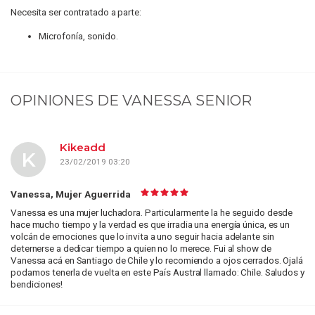
Necesita ser contratado a parte:
Microfonía, sonido.
OPINIONES DE
VANESSA SENIOR
Kikeadd
K
23/02/2019 03:20
Vanessa, Mujer Aguerrida
Vanessa es una mujer luchadora. Particularmente la he seguido desde
hace mucho tiempo y la verdad es que irradia una energía única, es un
volcán de emociones que lo invita a uno seguir hacia adelante sin
deternerse a dedicar tiempo a quien no lo merece. Fui al show de
Vanessa acá en Santiago de Chile y lo recomiendo a ojos cerrados. Ojalá
podamos tenerla de vuelta en este País Austral llamado: Chile. Saludos y
bendiciones!