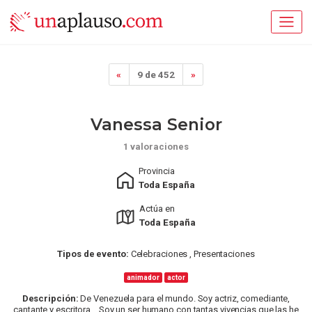
«
9 de 452
»
Vanessa Senior
1 valoraciones
Provincia
Toda España
Actúa en
Toda España
Tipos de evento:
Celebraciones , Presentaciones
animador
actor
Descripción:
De Venezuela para el mundo. Soy actriz, comediante,
cantante y escritora. Soy un ser humano con tantas vivencias que las he