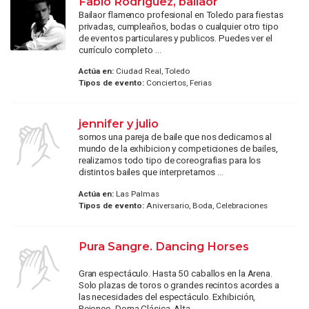
Fabio Rodríguez, bailaor
Bailaor flamenco profesional en Toledo para fiestas
privadas, cumpleaños, bodas o cualquier otro tipo
de eventos particulares y publicos. Puedes ver el
currículo completo ...
Actúa en:
Ciudad Real, Toledo
Tipos de evento:
Conciertos, Ferias
jennifer y julio
somos una pareja de baile que nos dedicamos al
mundo de la exhibicion y competiciones de bailes,
realizamos todo tipo de coreografias para los
distintos bailes que interpretamos ...
Actúa en:
Las Palmas
Tipos de evento:
Aniversario, Boda, Celebraciones
Pura Sangre. Dancing Horses
Gran espectáculo. Hasta 50 caballos en la Arena.
Solo plazas de toros o grandes recintos acordes a
las necesidades del espectáculo. Exhibición,
Rejoneo, Doma Clásica, Alta ...