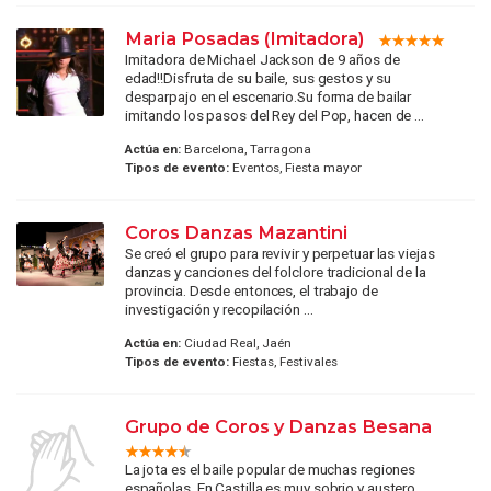
Maria Posadas (Imitadora)
Imitadora de Michael Jackson de 9 años de
edad!!Disfruta de su baile, sus gestos y su
desparpajo en el escenario.Su forma de bailar
imitando los pasos del Rey del Pop, hacen de ...
Actúa en:
Barcelona, Tarragona
Tipos de evento:
Eventos, Fiesta mayor
Coros Danzas Mazantini
Se creó el grupo para revivir y perpetuar las viejas
danzas y canciones del folclore tradicional de la
provincia. Desde entonces, el trabajo de
investigación y recopilación ...
Actúa en:
Ciudad Real, Jaén
Tipos de evento:
Fiestas, Festivales
Grupo de Coros y Danzas Besana
La jota es el baile popular de muchas regiones
españolas. En Castilla es muy sobrio y austero,