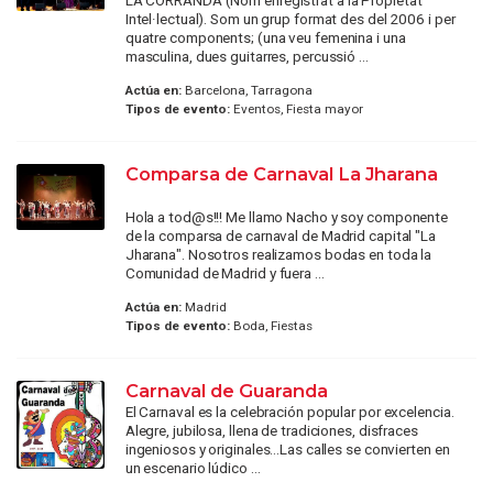
Intel·lectual). Som un grup format des del 2006 i per
quatre components; (una veu femenina i una
masculina, dues guitarres, percussió ...
Actúa en:
Barcelona, Tarragona
Tipos de evento:
Eventos, Fiesta mayor
Comparsa de Carnaval La Jharana
Hola a tod@s!!! Me llamo Nacho y soy componente
de la comparsa de carnaval de Madrid capital "La
Jharana". Nosotros realizamos bodas en toda la
Comunidad de Madrid y fuera ...
Actúa en:
Madrid
Tipos de evento:
Boda, Fiestas
Carnaval de Guaranda
El Carnaval es la celebración popular por excelencia.
Alegre, jubilosa, llena de tradiciones, disfraces
ingeniosos y originales...Las calles se convierten en
un escenario lúdico ...