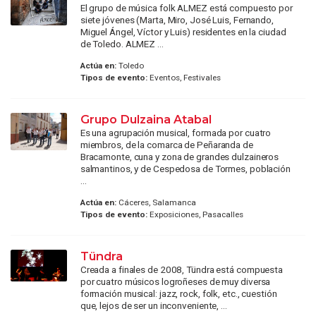
El grupo de música folk ALMEZ está compuesto por
siete jóvenes (Marta, Miro, José Luis, Fernando,
Miguel Ángel, Víctor y Luis) residentes en la ciudad
de Toledo. ALMEZ ...
Actúa en:
Toledo
Tipos de evento:
Eventos, Festivales
Grupo Dulzaina Atabal
Es una agrupación musical, formada por cuatro
miembros, de la comarca de Peñaranda de
Bracamonte, cuna y zona de grandes dulzaineros
salmantinos, y de Cespedosa de Tormes, población
...
Actúa en:
Cáceres, Salamanca
Tipos de evento:
Exposiciones, Pasacalles
Tündra
Creada a finales de 2008, Tündra está compuesta
por cuatro músicos logroñeses de muy diversa
formación musical: jazz, rock, folk, etc., cuestión
que, lejos de ser un inconveniente, ...