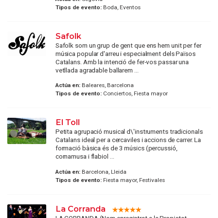
Tipos de evento:
Boda, Eventos
Safolk
Safolk som un grup de gent que ens hem unit per fer
música popular d'arreu i especialment dels Països
Catalans. Amb la intenció de fer-vos passar una
vetllada agradable ballarem ...
Actúa en:
Baleares, Barcelona
Tipos de evento:
Conciertos, Fiesta mayor
El Toll
Petita agrupació musical d\'instruments tradicionals
Catalans ideal per a cercaviles i accions de carrer. La
formació bàsica és de 3 músics (percussió,
cornamusa i flabiol ...
Actúa en:
Barcelona, Lleida
Tipos de evento:
Fiesta mayor, Festivales
La Corranda
LA CORRANDA (Nom enregistrat a la Propietat